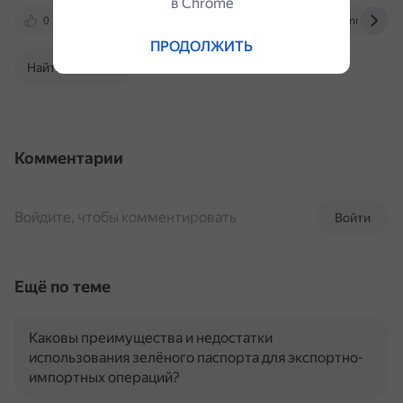
в Сhrome
0
gornoedelo.pro
rg.ru
www.nrdor.ru
ПРОДОЛЖИТЬ
Найти в Поиске
Комментарии
Войдите, чтобы комментировать
Войти
Ещё по теме
Каковы преимущества и недостатки
использования зелёного паспорта для экспортно-
импортных операций?