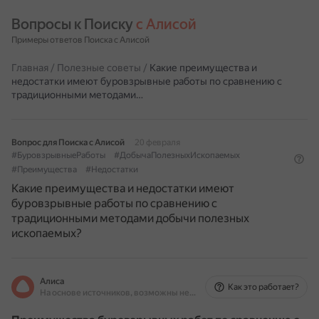
Вопросы к Поиску 
с Алисой
Примеры ответов Поиска с Алисой
Главная
/
Полезные советы
/
Какие преимущества и
недостатки имеют буровзрывные работы по сравнению с
традиционными методами…
Вопрос для Поиска с Алисой
20 февраля
#БуровзрывныеРаботы
#ДобычаПолезныхИскопаемых
#Преимущества
#Недостатки
Какие преимущества и недостатки имеют
буровзрывные работы по сравнению с
традиционными методами добычи полезных
ископаемых?
Алиса
Как это работает?
На основе источников, возможны неточности