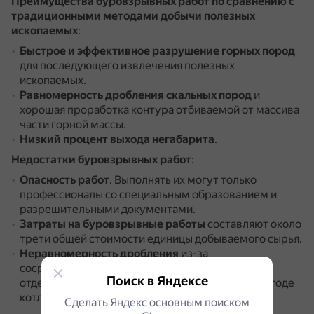
Преимущества буровзрывных работ по сравнению с
традиционными методами добычи полезных
ископаемых
:
Быстрое и эффективное разрушение горных пород
для последующего извлечения полезных
ископаемых.
Равномерность дробления скальных пород
и
хорошая проработка контура отбиваемой от массива
части горной массы.
Низкий процент выхода негабарита
.
Недостатки буровзрывных работ
:
Опасность работ
.
Выполнять их могут только
профессионалы со специальным образованием и
разрешительными документами.
Затраты на буровзрывные работы
составляют около
трети общей стоимости единицы добываемого сырья.
Неравномерность дробления
из-за
сосредоточенности взрывчатых веществ в
Поиск в Яндексе
отдельных участках массива (например, при методе
котловых зарядов).
Сделать Яндекс основным поиском