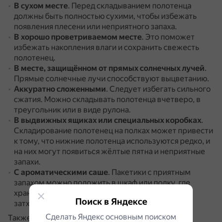
В сухом месте
.
Перед складыванием полотенца
должны быть полностью сухими, чтобы избежать
появления плесени или неприятного запаха.
В хорошо проветриваемом месте
.
Это поможет
избежать накопления влаги и сохранить свежесть
полотенец.
В месте, защищённом от прямых солнечных лучей
.
Прямые солнечные лучи способствуют выцветанию.
Аккуратно сложенными
.
Следует избегать сильного
сжатия.
Можно складывать полотенца вчетверо, в
треугольник или в виде рулона.
В выдвижных ящиках или специальных коробках
.
Складирование полотенец на полках может привести
к тому, что нижние полотенца используются редко, и
на них могут появиться жёлтые пятна и неприятные
запахи.
С ароматическими саше
.
Пакетики с приятным
запахом можно положить в шкаф или полку, где
хранятся полотенца.
Это исключит появление
Поиск в Яндексе
затхлого запаха.
Сделать Яндекс основным поиском
Также важно не хранить долго использованные