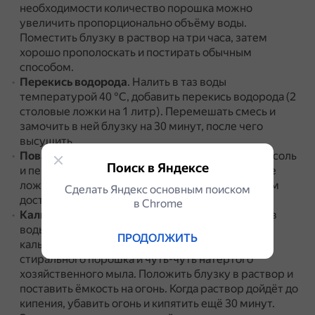
необходимости количество порошка можно
увеличить пропорционально объёму воды.
Поместить блузку в раствор на три часа, затем
хорошо прополоскать и постирать обычным
способом.
Перекись водорода
.
Налить в таз воды
температурой 40 °С, добавить перекись водорода (2
столовые ложки на 1 литр).
Перемешать смесь и
замочить в ней блузку на 30 минут, после чего
высушить.
Поваренная соль
.
Набрать воды в таз, добавить соль
Поиск в Яндексе
и перемешать (на 1 литр жидкости две столовые
ложки соли).
Замочить блузку на 30 минут, затем
Сделать Яндекс основным поиском
достать её и прополоскать.
в Сhrome
Кальцинированная сода
.
Налить в таз 10 литров
воды, добавить туда 4 столовые ложки
ПРОДОЛЖИТЬ
кальцинированной соды, 1 столовую ложку
стирального порошка и чуть-чуть натёртого
хозяйственного мыла.
Положить блузку в раствор и
поставить ёмкость на огонь.
Когда раствор дойдёт до
кипения, убавить огонь и кипятить ещё 30 минут.