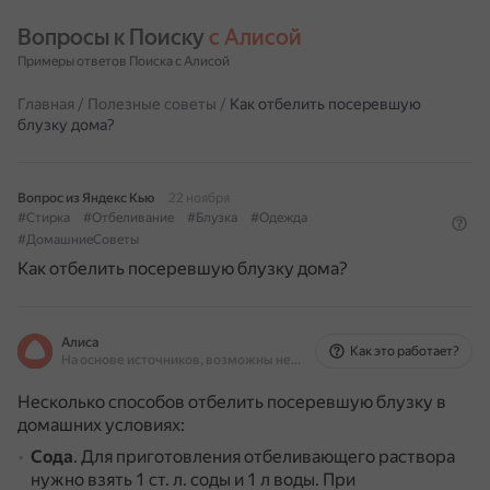
Вопросы к Поиску 
с Алисой
Примеры ответов Поиска с Алисой
Главная
/
Полезные советы
/
Как отбелить посеревшую
блузку дома?
Вопрос из Яндекс Кью
22 ноября
#Стирка
#Отбеливание
#Блузка
#Одежда
#ДомашниеСоветы
Как отбелить посеревшую блузку дома?
Алиса
Как это работает?
На основе источников, возможны неточности
Несколько способов отбелить посеревшую блузку в
домашних условиях:
Сода
.
Для приготовления отбеливающего раствора
нужно взять 1 ст. л. соды и 1 л воды.
При