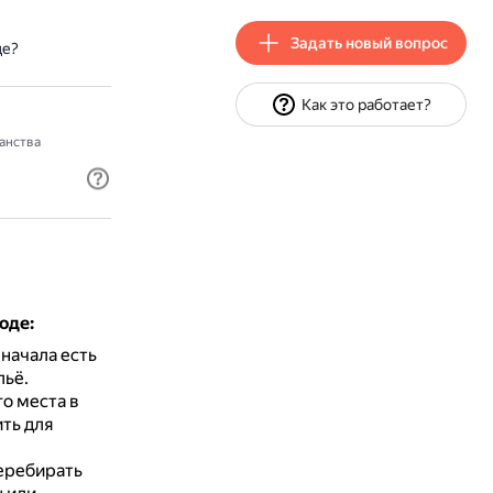
Задать новый вопрос
де?
Как это работает?
анства
оде:
 начала есть
льё.
о места в
ить для
перебирать