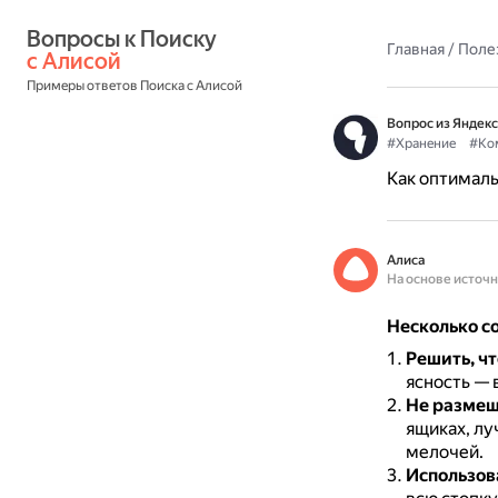
Вопросы к Поиску 
Главная
/
Поле
с Алисой
Примеры ответов Поиска с Алисой
Вопрос из Яндекс
#Хранение
#Ко
Как оптимал
Алиса
На основе источ
Несколько с
Решить, чт
ясность — 
Не размещ
ящиках, лу
мелочей.
Использов