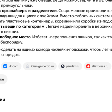
, чтобы найти нужную вещь.
Вещи можно свернуть в рулоны
 прямоугольники.
 органайзеры и разделители
.
Современные производител
ладыши для ящиков с ячейками.
Вместо фабричных систем
ть пластиковые контейнеры, корзинки или коробки из-под 
ть вещи по категориям
.
Лёгкие изделия хранить в верхних 
 в нижних.
свободное место
.
Избегать переполнения ящиков, так как э
 беспорядку.
сделать на ящиках комода наклейки-подсказки, чтобы легч
ь порядок.
vk.com
ideal-garderob.ru
yandex.ru
aliexpress.ru
ске
ии