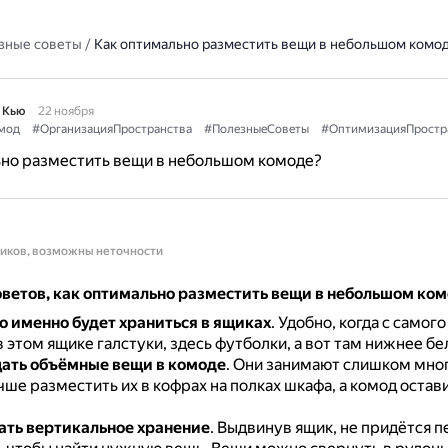
зные советы
/
Как оптимально разместить вещи в небольшом комо
 Кью
22 ноября
мод
#ОрганизацияПространства
#ПолезныеСоветы
#ОптимизацияПростр
ьно разместить вещи в небольшом комоде?
ников, возможны неточности
оветов, как оптимально разместить вещи в небольшом ком
о именно будет храниться в ящиках
.
Удобно, когда с самого
в этом ящике галстуки, здесь футболки, а вот там нижнее бе
ать объёмные вещи в комоде
.
Они занимают слишком мног
чше разместить их в кофрах на полках шкафа, а комод остав
ать вертикальное хранение
.
Выдвинув ящик, не придётся 