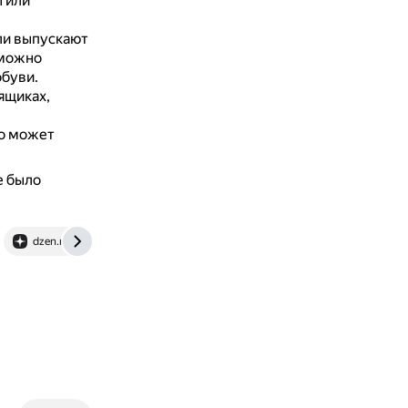
 или
и выпускают
 можно
обуви.
ящиках,
то может
е было
dzen.ru