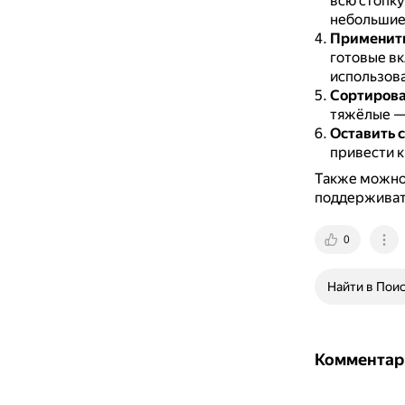
всю стопку
небольшие
Применить
готовые вк
использова
Сортирова
тяжёлые —
Оставить 
привести к
Также можно 
поддерживат
0
Найти в Пои
Комментар