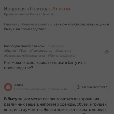
Вопросы к Поиску 
с Алисой
Примеры ответов Поиска с Алисой
Главная
/
Полезные советы
/
Как можно использовать ящики в
быту и на производстве?
Вопрос для Поиска с Алисой
12 декабря
#Ящики
#Быт
#Производство
#Хранение
#ОрганизацияПространства
#ПолезныеСоветы
Как можно использовать ящики в быту и на
производстве?
Алиса
Как это работает?
На основе источников, возможны неточности
В быту
ящики могут использоваться для хранения
различных вещей, например одежды, обуви, игрушек,
книг, инструментов.
Ящики помогают создать порядок