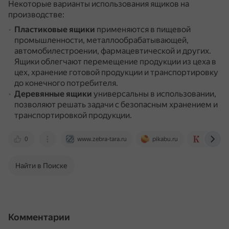
Некоторые варианты использования ящиков на
производстве:
Пластиковые ящики
применяются в пищевой
промышленности, металлообрабатывающей,
автомобилестроении, фармацевтической и других.
Ящики облегчают перемещение продукции из цеха в
цех, хранение готовой продукции и транспортировку
до конечного потребителя.
Деревянные ящики
универсальны в использовании,
позволяют решать задачи с безопасным хранением и
транспортировкой продукции.
0
www.zebra-tara.ru
pikabu.ru
www.cara
Найти в Поиске
Комментарии