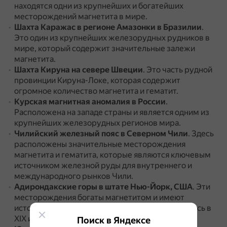
находятся одни из крупнейших и богатейших
месторождений магнетита в мире.
Шахта Каражас в регионе Амазонки в Бразилии
.
Это один из крупнейших железорудных рудников в
мире, который содержит значительные залежи
магнетита.
Шахта Кируна на севере Швеции
.
Это часть рудной
провинции Кируна-Локе, которая содержит
огромное количество магнетита и гематит.
Курская магнитная аномалия в России
.
Расположена на западе страны и является одним из
крупнейших железорудных регионов мира.
Чилийский железный пояс в Северном Чили
.
Здесь
расположены значительные месторождения
магнетита и гематита, которые являются ключевым
источником железной руды для внутреннего и
международного рынков Чили.
Адирондакские горы в штате Нью-Йорк, США
.
Эти
месторождения богаты магнетитом и имеют
историческое значение, широко разрабатывались в
XIX и начале XX веков.
Поиск в Яндексе