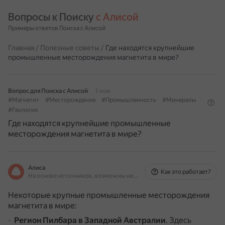
Вопросы к Поиску 
с Алисой
Примеры ответов Поиска с Алисой
Главная
/
Полезные советы
/
Где находятся крупнейшие
промышленные месторождения магнетита в мире?
Вопрос для Поиска с Алисой
1 мая
#Магнетит
#Месторождения
#Промышленность
#Минералы
#Геология
Где находятся крупнейшие промышленные
месторождения магнетита в мире?
Алиса
Как это работает?
На основе источников, возможны неточности
Некоторые крупные промышленные месторождения
магнетита в мире:
Регион Пилбара в Западной Австралии
.
Здесь