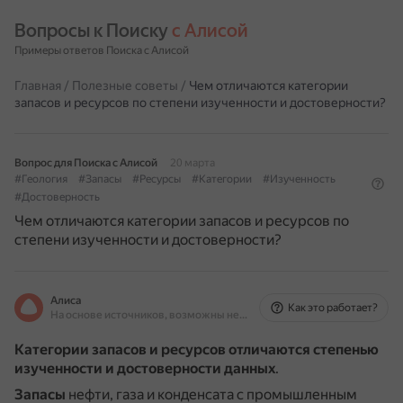
Вопросы к Поиску 
с Алисой
Примеры ответов Поиска с Алисой
Главная
/
Полезные советы
/
Чем отличаются категории
запасов и ресурсов по степени изученности и достоверности?
Вопрос для Поиска с Алисой
20 марта
#Геология
#Запасы
#Ресурсы
#Категории
#Изученность
#Достоверность
Чем отличаются категории запасов и ресурсов по
степени изученности и достоверности?
Алиса
Как это работает?
На основе источников, возможны неточности
Категории запасов и ресурсов отличаются степенью
изученности и достоверности данных
.
Запасы
нефти, газа и конденсата с промышленным