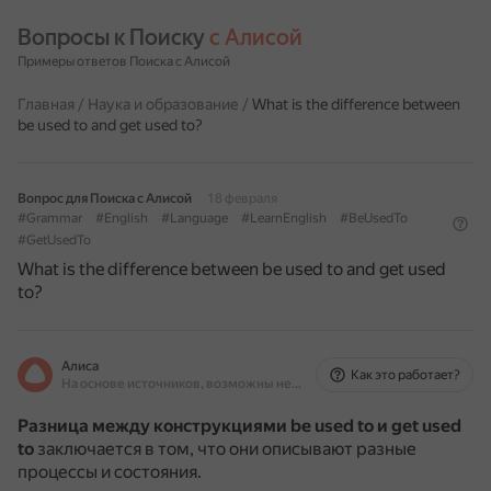
Вопросы к Поиску 
с Алисой
Примеры ответов Поиска с Алисой
Главная
/
Наука и образование
/
What is the difference between
be used to and get used to?
Вопрос для Поиска с Алисой
18 февраля
#Grammar
#English
#Language
#LearnEnglish
#BeUsedTo
#GetUsedTo
What is the difference between be used to and get used
to?
Алиса
Как это работает?
На основе источников, возможны неточности
Разница между конструкциями be used to и get used
to
заключается в том, что они описывают разные
процессы и состояния.