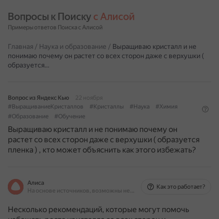
Вопросы к Поиску 
с Алисой
Примеры ответов Поиска с Алисой
Главная
/
Наука и образование
/
Выращиваю кристалл и не
понимаю почему он растет со всех сторон даже с верхушки (
образуется…
Вопрос из Яндекс Кью
22 ноября
#ВыращиваниеКристаллов
#Кристаллы
#Наука
#Химия
#Образование
#Обучение
Выращиваю кристалл и не понимаю почему он
растет со всех сторон даже с верхушки ( образуется
пленка ) , кто может объяснить как этого избежать?
Алиса
Как это работает?
На основе источников, возможны неточности
Несколько рекомендаций, которые могут помочь