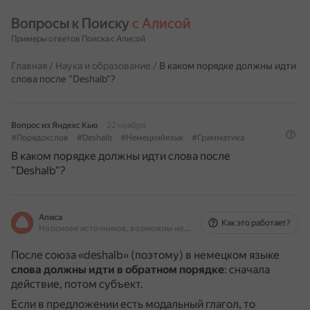
Вопросы к Поиску 
с Алисой
Примеры ответов Поиска с Алисой
Главная
/
Наука и образование
/
В каком порядке должны идти
слова после ”Deshalb”?
Вопрос из Яндекс Кью
22 ноября
#Порядокслов
#Deshalb
#Немецкийязык
#Грамматика
В каком порядке должны идти слова после
”Deshalb”?
Алиса
Как это работает?
На основе источников, возможны неточности
После союза «deshalb» (поэтому) в немецком языке
слова должны идти в обратном порядке
: сначала
действие, потом субъект.
Если в предложении есть модальный глагол, то