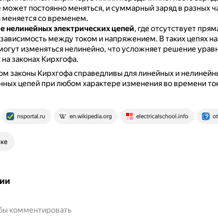
 может постоянно меняться, и суммарный заряд в разных ч
 меняется со временем.
е нелинейных электрических цепей
, где отсутствует прям
 зависимость между током и напряжением.
В таких цепях н
могут изменяться нелинейно, что усложняет решение урав
на законах Кирхгофа.
ом законы Кирхгофа справедливы для линейных и нелинейн
ных цепей при любом характере изменения во времени то
nsportal.ru
en.wikipedia.org
electricalschool.info
ot
ске
ии
обы комментировать