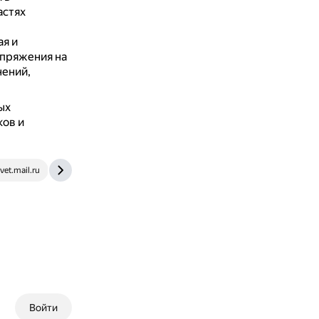
астях
ая и
апряжения на
нений,
ых
ков и
vet.mail.ru
ru.wikipedia.org
Войти