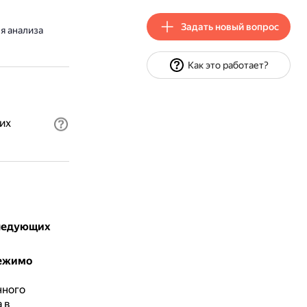
Задать новый вопрос
я анализа
Как это работает?
их
следующих
режимо
нного
 в