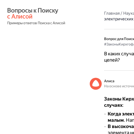
Вопросы к Поиску 
Главная
/
Наука
с Алисой
электрических
Примеры ответов Поиска с Алисой
Вопрос для Поиск
#ЗаконыКирхгоф
В каких случ
цепей?
Алиса
На основе источ
Законы Кирх
случаях
:
Когда элек
малым
.
Нап
В высокоча
элемента 