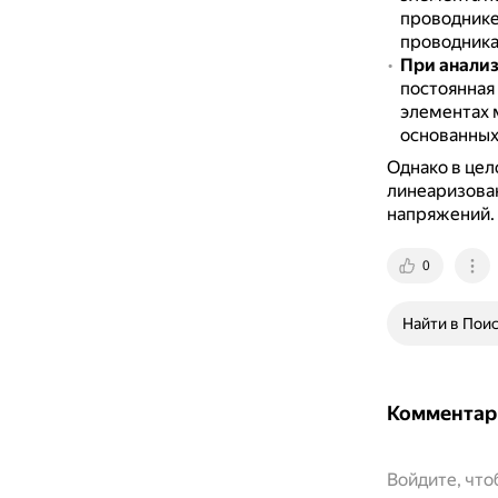
проводнике
проводника
При анализ
постоянная
элементах 
основанных 
Однако в цел
линеаризован
напряжений.
0
Найти в Пои
Комментар
Войдите, чт