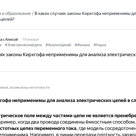
 и образование
/
В каких случаях законы Кирхгофа неприменимы дл
 цепей?
а с Алисой
19 января
а
#ЭлектрическиеЦепи
#АнализЦепей
#Физика
#Наука
аях законы Кирхгофа неприменимы для анализа электрическ
ников, возможны неточности
гофа неприменимы для анализа электрических цепей в 
трическое поле между частями цепи не является пренеб
ример, когда два провода соединены ёмкостным способом.
стотных цепях переменного тока
, где модель сосредоточе
неприменима.
Например, в линии передачи плотность заряда