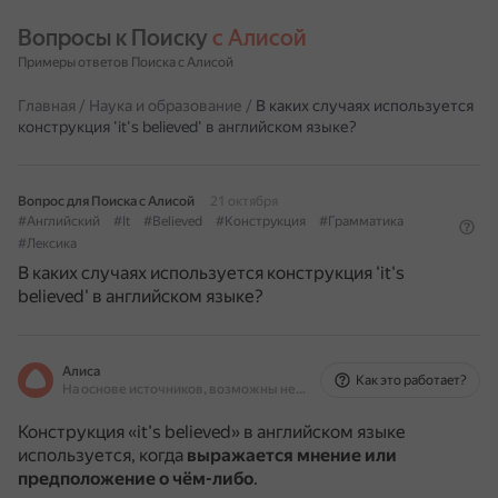
Вопросы к Поиску 
с Алисой
Примеры ответов Поиска с Алисой
Главная
/
Наука и образование
/
В каких случаях используется
конструкция 'it's believed' в английском языке?
Вопрос для Поиска с Алисой
21 октября
#Английский
#It
#Believed
#Конструкция
#Грамматика
#Лексика
В каких случаях используется конструкция 'it's
believed' в английском языке?
Алиса
Как это работает?
На основе источников, возможны неточности
Конструкция «it's believed» в английском языке
используется, когда
выражается мнение или
предположение о чём-либо
.