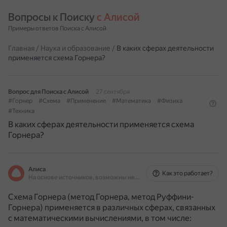
Вопросы к Поиску 
с Алисой
Примеры ответов Поиска с Алисой
Главная
/
Наука и образование
/
В каких сферах деятельности
применяется схема Горнера?
Вопрос для Поиска с Алисой
27 сентября
#Горнер
#Схема
#Применение
#Математика
#Физика
#Техника
В каких сферах деятельности применяется схема
Горнера?
Алиса
Как это работает?
На основе источников, возможны неточности
Схема Горнера (метод Горнера, метод Руффини-
Горнера) применяется в различных сферах, связанных
с математическими вычислениями, в том числе: