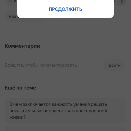
0
math.stackexchange.com
keldysh.ru
ПРОДОЛЖИТЬ
Найти в Поиске
Комментарии
Войдите, чтобы комментировать
Войти
Ещё по теме
В чем заключается важность умения решать
показательные неравенства в повседневной
жизни?