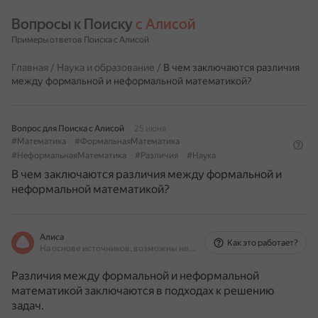
Вопросы к Поиску 
с Алисой
Примеры ответов Поиска с Алисой
Главная
/
Наука и образование
/
В чем заключаются различия
между формальной и неформальной математикой?
Вопрос для Поиска с Алисой
25 июня
#Математика
#ФормальнаяМатематика
#НеформальнаяМатематика
#Различия
#Наука
В чем заключаются различия между формальной и
неформальной математикой?
Алиса
Как это работает?
На основе источников, возможны неточности
Различия между формальной и неформальной
математикой заключаются в подходах к решению
задач.