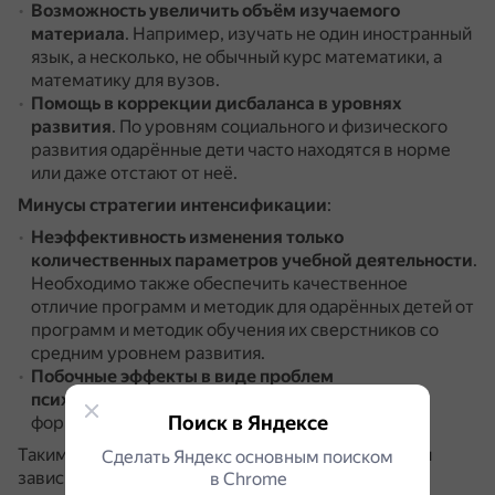
Возможность увеличить объём изучаемого
материала
.
Например, изучать не один иностранный
язык, а несколько, не обычный курс математики, а
математику для вузов.
Помощь в коррекции дисбаланса в уровнях
развития
.
По уровням социального и физического
развития одарённые дети часто находятся в норме
или даже отстают от неё.
Минусы стратегии интенсификации
:
Неэффективность изменения только
количественных параметров учебной деятельности
.
Необходимо также обеспечить качественное
отличие программ и методик для одарённых детей от
программ и методик обучения их сверстников со
средним уровнем развития.
Побочные эффекты в виде проблем
психосоциального характера
(социализация,
Поиск в Яндексе
формирование «Я-концепции» и другие).
Таким образом, выбор стратегии интенсификации
Сделать Яндекс основным поиском
зависит от конкретных условий и целей обучения.
в Сhrome