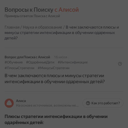
Вопросы к Поиску 
с Алисой
Примеры ответов Поиска с Алисой
Главная
/
Наука и образование
/
В чем заключаются плюсы и
минусы стратегии интенсификации в обучении одаренных
детей?
Вопрос для Поиска с Алисой
16 июля
#Обучение
#ОдарённыеДети
#Интенсификация
#ПлюсыСтратегии
#МинусыСтратегии
В чем заключаются плюсы и минусы стратегии
интенсификации в обучении одаренных детей?
Алиса
Как это работает?
На основе источников, возможны неточности
Плюсы стратегии интенсификации в обучении
одарённых детей
: