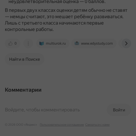
неудовлетворительная оценка — 0 баллов.
В первых двух классах оценки детям обычно не ставят
— немцы считают, это мешает ребёнку развиваться.
Лишь с третьего класса начинаются первые
контрольные работы.
0
multiurok.ru
www.edystudy.com
tele
Найти в Поиске
Комментарии
Войдите, чтобы комментировать
Войти
© 2026 ООО «Яндекс»
Пользовательское соглашение
Связаться с нами