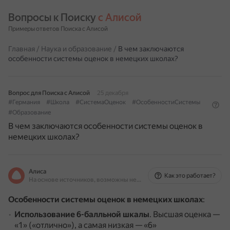
Вопросы к Поиску 
с Алисой
Примеры ответов Поиска с Алисой
Главная
/
Наука и образование
/
В чем заключаются
особенности системы оценок в немецких школах?
Вопрос для Поиска с Алисой
25 декабря
#Германия
#Школа
#СистемаОценок
#ОсобенностиСистемы
#Образование
В чем заключаются особенности системы оценок в
немецких школах?
Алиса
Как это работает?
На основе источников, возможны неточности
Особенности системы оценок в немецких школах
:
Использование 6-балльной шкалы
.
Высшая оценка —
«1» («отлично»), а самая низкая — «6»