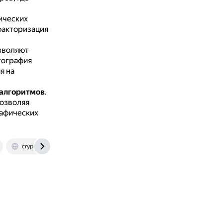
ических
 факторизация
зволяют
тография
я на
 алгоритмов
.
позволяя
рафических
crypto-kantiana.com