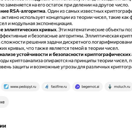
о заменяется на его остаток при делении на другое число.
ание RSA-алгоритма
.
Один из самых известных криптограф
активно использует концепции из теории чисел, такие как
сел и модульная экспоненциация.
е эллиптических кривых
.
Эти математические объекты по
эффективные и безопасные алгоритмы.
Эллиптическая крип
а сложности решения задачи дискретного логарифмировани
их кривых, что также является темой в теории чисел.
нализе устойчивости и безопасности криптографических
оды криптоанализа опираются на принципы теории чисел, 
овень защиты и возможные угрозы для различных криптог
www.pedopyt.ru
fastfine.ru
begemot.ai
moluch.ru
ске
ии