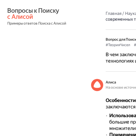
Вопросы к Поиску 
Главная
/
Наука
с Алисой
современных т
Примеры ответов Поиска с Алисой
Вопрос для Поиск
#ТеорияЧисел
#
В чем заключ
технологиях
Алиса
На основе источ
Особенности
заключаются
Использова
большие про
множители 
Применение