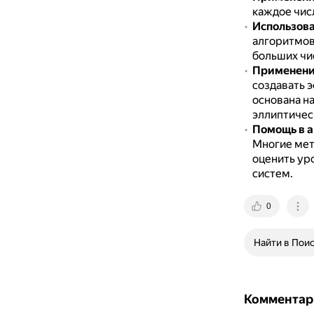
каждое числ
Использов
алгоритмов 
больших чи
Применени
создавать 
основана н
эллиптическ
Помощь в а
Многие мет
оценить ур
систем.
0
Найти в Пои
Комментар