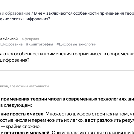
 и образование
/
В чем заключаются особенности применения теор
ехнологиях шифрования?
а с Алисой
4 февраля
Шифрование
#Криптография
#ЦифровыеТехнологии
аются особенности применения теории чисел в современн
 шифрования?
ников, возможны неточности
 применения теории чисел в современных технологиях ш
 в следующем:
ние простых чисел
.
Множество шифров строится на том, чт
стые числа и перемножить их легко, а вот разложить резул
— крайне сложно.
 остатков и модулей
.
Они используются для создания шиф