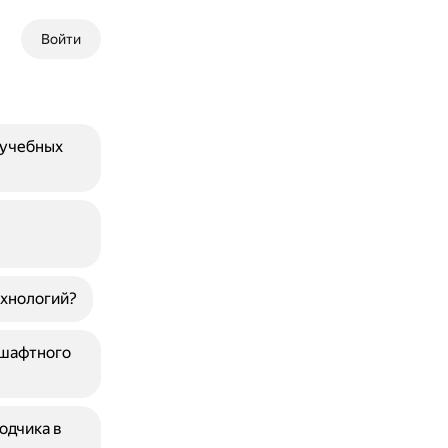
Войти
 учебных
ехнологий?
дшафтного
одчика в