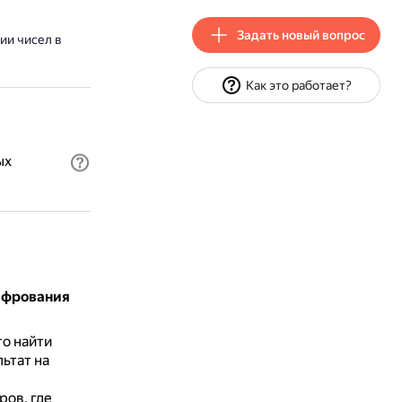
Задать новый вопрос
ии чисел в
Как это работает?
ых
ифрования
о найти
ьтат на
ров, где