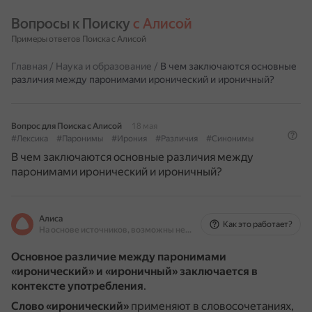
Вопросы к Поиску 
с Алисой
Примеры ответов Поиска с Алисой
Главная
/
Наука и образование
/
В чем заключаются основные
различия между паронимами иронический и ироничный?
Вопрос для Поиска с Алисой
18 мая
#Лексика
#Паронимы
#Ирония
#Различия
#Синонимы
В чем заключаются основные различия между
паронимами иронический и ироничный?
Алиса
Как это работает?
На основе источников, возможны неточности
Основное различие между паронимами
«иронический» и «ироничный» заключается в
контексте употребления
.
Слово «иронический»
применяют в словосочетаниях,