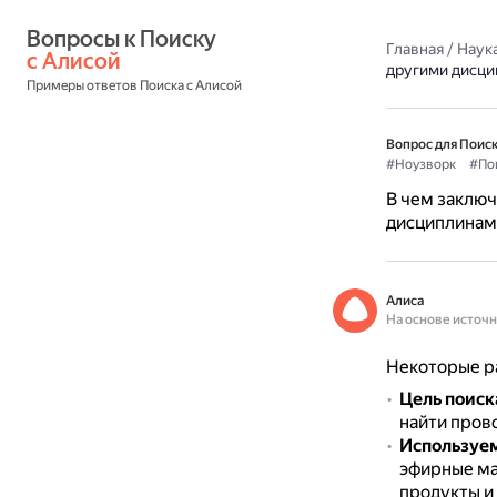
Вопросы к Поиску 
Главная
/
Наука
с Алисой
другими дисци
Примеры ответов Поиска с Алисой
Вопрос для Поиск
#Ноузворк
#По
В чем заклю
дисциплинами
Алиса
На основе источ
Некоторые ра
Цель поиск
найти пров
Используе
эфирные мас
продукты и 