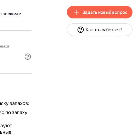
Задать новый вопрос
узворком и
Как это работает?
апахи
ску запахов:
о по запаху
ьзуют
льные