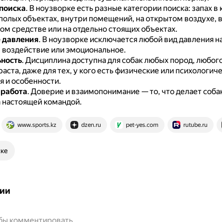
поиска
.
В ноузворке есть разные категории поиска: запах в
полых объектах, внутри помещений, на открытом воздухе, 
ом средстве или на отдельно стоящих объектах.
 давления
.
В ноузворке исключается любой вид давления н
 воздействие или эмоциональное.
ность
.
Дисциплина доступна для собак любых пород, любого
аста, даже для тех, у кого есть физические или психологич
я и особенности.
 работа
.
Доверие и взаимопонимание — то, что делает соба
 настоящей командой.
www.sports.kz
dzen.ru
pet-yes.com
rutube.ru
ске
ии
обы комментировать