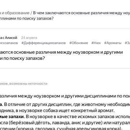
 и образование
/
В чем заключаются основные различия между но
плинами по поиску запахов?
а с Алисой
24 апреля
искзапахов
#Дифференциациязапахов
#Обоняние
#Нюх
#Ароматы
#З
чаются основные различия между ноузворком и другими
 по поиску запахов?
ников, возможны неточности
зличия между ноузворком и другими дисциплинами по пои
а
.
В отличие от других дисциплин, где животному необходим
одника, в ноузворке собака ищет конкретный аромат.
мые запахи
.
В ноузворке в качестве искомых запахов испол
ла (берёзовый дёготь, лаванда, анис и другие) или натура
специи (корица, гвоздика, сушёная апельсиновая корка).