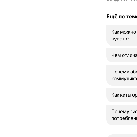
Ещё по тем
Как можно 
чувств?
Чем отлича
Почему обо
коммуника
Как киты о
Почему ги
потреблен