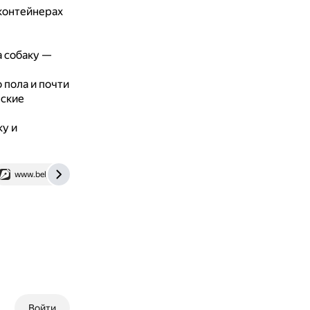
 контейнерах
в
а собаку —
 пола и почти
еские
ку и
www.belpressa.ru
Войти