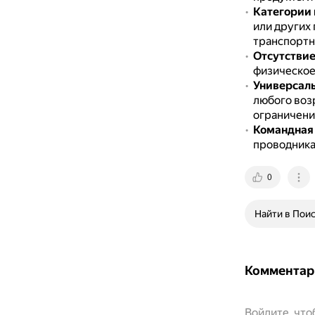
Категории 
или других 
транспортн
Отсутствие
физическое
Универсаль
любого возр
ограничени
Командная
проводника
0
Найти в Пои
Комментар
Войдите, чт