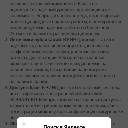
активности российских учёных.
В базе не
оценивается научный уровень публикации и её
значимость.
Scopus, в свою очередь, ориентирован
на международные научные работы, в нём хранятся
рецензируемые научные работы из более чем
23 тысяч изданий по разным дисциплинам.
Источники публикаций
.
В РИНЦ, кроме статей в
научных журналах, индексируются доклады на
конференциях, монографии, учебные пособия,
патенты, диссертации.
В Scopus база данных
включает научные источники, издаваемые на
различных языках, при условии наличия у них
англоязычных версий аннотаций и англоязычного
названия издания.
Доступ к базе
.
В РИНЦ доступ бесплатный, система
интегрирована с электронной библиотекой
eLIBRARY.RU.
В Scopus полная база данных доступна
только зарегистрированным пользователям, а без
регистрации можно узнать информацию о журнале и
об авторах в ограниченном виде.
Обработка профилей организаций
.
В РИНЦ есть
Поиск в Яндексе