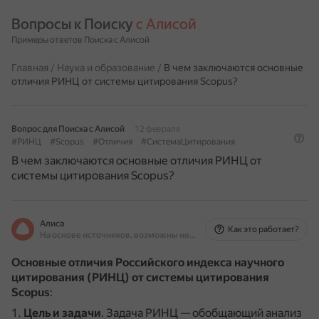
Вопросы к Поиску 
с Алисой
Примеры ответов Поиска с Алисой
Главная
/
Наука и образование
/
В чем заключаются основные
отличия РИНЦ от системы цитирования Scopus?
Вопрос для Поиска с Алисой
12 февраля
#РИНЦ
#Scopus
#Отличия
#СистемаЦитирования
В чем заключаются основные отличия РИНЦ от
системы цитирования Scopus?
Алиса
Как это работает?
На основе источников, возможны неточности
Основные отличия Российского индекса научного
цитирования (РИНЦ) от системы цитирования
Scopus
:
Цель и задачи
.
Задача РИНЦ — обобщающий анализ