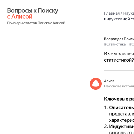
Вопросы к Поиску 
Главная
/
Наука
с Алисой
индуктивной с
Примеры ответов Поиска с Алисой
Вопрос для Поиск
#Статистика
#О
В чем заклю
статистикой?
Алиса
На основе источ
Ключевые ра
Описатель
представл
характерис
Индуктивн
выводы отн