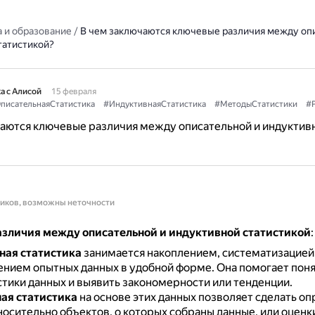
 и образование
/
В чем заключаются ключевые различия между оп
татистикой?
а с Алисой
15 февраля
писательнаяСтатистика
#ИндуктивнаяСтатистика
#МетодыСтатистики
#
чаются ключевые различия между описательной и индуктив
ников, возможны неточности
зличия между описательной и индуктивной статистикой
:
ная статистика
занимается накоплением, систематизацией
ением опытных данных в удобной форме.
Она помогает пон
тики данных и выявить закономерности или тенденции.
ая статистика
на основе этих данных позволяет сделать о
осительно объектов, о которых собраны данные, или оценк