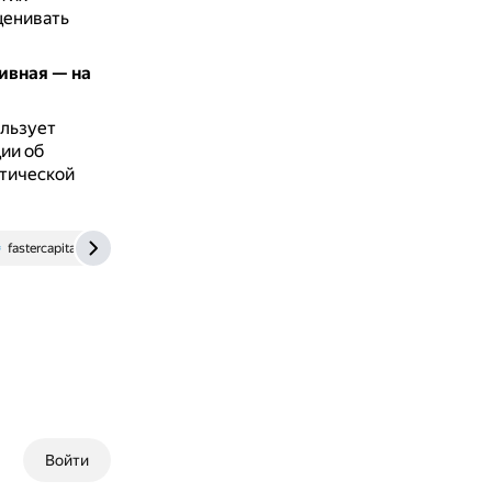
ценивать
ивная — на
ользует
ии об
атической
fastercapital.com
Войти