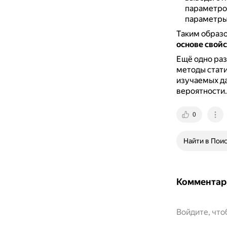
параметро
параметры,
Таким образ
основе свой
Ещё одно раз
методы стати
изучаемых да
вероятности.
0
Найти в Пои
Комментар
Войдите, чт