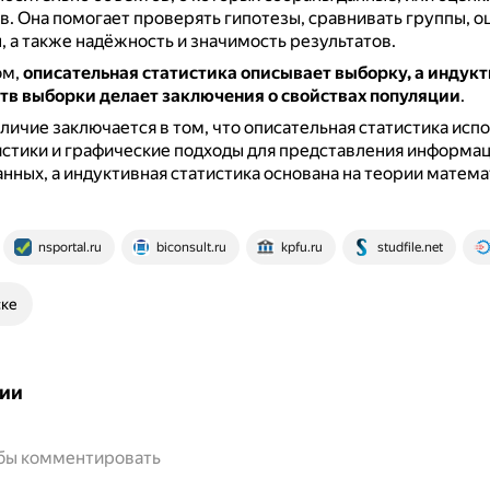
в.
Она помогает проверять гипотезы, сравнивать группы, о
 а также надёжность и значимость результатов.
ом,
описательная статистика описывает выборку, а индукт
ств выборки делает заключения о свойствах популяции
.
личие заключается в том, что описательная статистика исп
стики и графические подходы для представления информац
нных, а индуктивная статистика основана на теории матем
nsportal.ru
biconsult.ru
kpfu.ru
studfile.net
ске
ии
обы комментировать