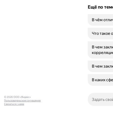
Ещё по тем
В чём отли
Что такое 
В чем закл
корреляци
В чем закл
В каких сф
© 2026 ООО «Яндекс»
Пользовательское соглашение
Связаться с нами