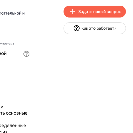
Задать новый вопрос
исательной и
Как это работает?
Различия
ной
 и
ять основные
пределённые
и их