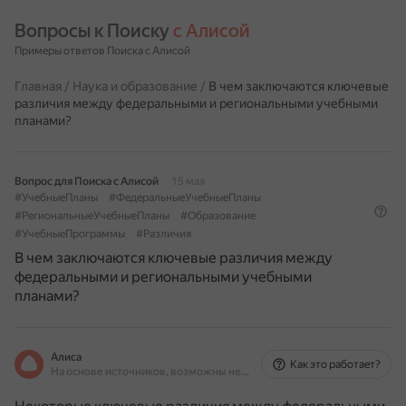
Вопросы к Поиску 
с Алисой
Примеры ответов Поиска с Алисой
Главная
/
Наука и образование
/
В чем заключаются ключевые
различия между федеральными и региональными учебными
планами?
Вопрос для Поиска с Алисой
15 мая
#УчебныеПланы
#ФедеральныеУчебныеПланы
#РегиональныеУчебныеПланы
#Образование
#УчебныеПрограммы
#Различия
В чем заключаются ключевые различия между
федеральными и региональными учебными
планами?
Алиса
Как это работает?
На основе источников, возможны неточности