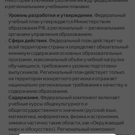
Некоторые ключевые различия между федеральными
и региональными учебными планами:
Уровень разработки и утверждения
.
Федеральный
учебный план утверждается Министерством
образования РФ, а региональный — региональными
органами управления образованием.
Сфера действия
.
Федеральный план действует на
всей территории страны и определяет обязательный
минимум содержания основных образовательных
программ, максимальный объём учебной нагрузки
обучающихся, требования к уровню подготовки
выпускников.
Региональный план действует только
на территории конкретного региона и отражает
национально-региональные требования к качеству и
содержанию образования.
Содержание
.
Федеральный компонент включает
учебные курсы общекультурного и
общегосударственного значения (русский язык,
математика, информатика, физика и астрономия,
химия и частично такие области, как «Окружающий
мир» и «Искусство»).
Региональный компонент