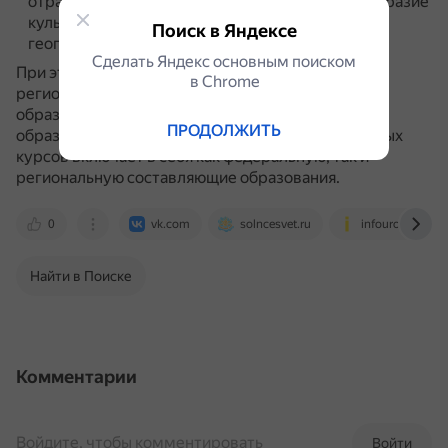
отражает национальное и региональное своеобразие
культуры (родной язык и литература, история,
Поиск в Яндексе
география региона).
Сделать Яндекс основным поиском
При этом граница между федеральным и
в Сhrome
региональным компонентами содержания
образования проходит, как правило, внутри
ПРОДОЛЖИТЬ
образовательных областей.
Большая часть учебных
курсов включает в себя как федеральную, так и
региональную составляющие образования.
0
vk.com
solncesvet.ru
infourok.ru
Найти в Поиске
Комментарии
Войдите, чтобы комментировать
Войти