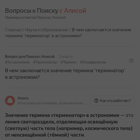
Вопросы к Поиску 
с Алисой
Примеры ответов Поиска с Алисой
Главная
/
Наука и образование
/
В чем заключается значение
термина 'терминатор' в астрономии?
Вопрос для Поиска с Алисой
3 марта
#Астрономия
#Терминатор
#Термин
#Определение
В чем заключается значение термина 'терминатор'
в астрономии?
Алиса
Как это работает?
На основе источников, возможны неточности
Значение термина «терминатор» в астрономии
— это
линия светораздела, отделяющая освещённую
(светлую) часть тела (например, космического тела)
от неосвещённой (тёмной) части
.