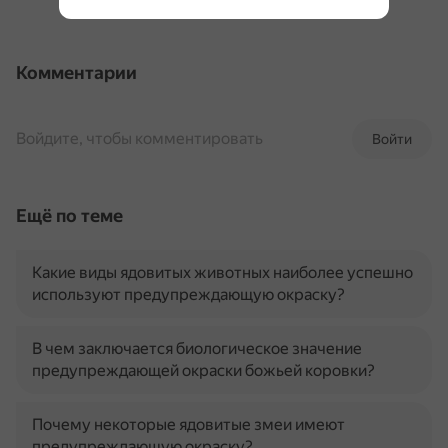
Комментарии
Войдите, чтобы комментировать
Войти
Ещё по теме
Какие виды ядовитых животных наиболее успешно
используют предупреждающую окраску?
В чем заключается биологическое значение
предупреждающей окраски божьей коровки?
Почему некоторые ядовитые змеи имеют
предупреждающую окраску?