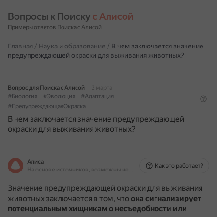
Вопросы к Поиску 
с Алисой
Примеры ответов Поиска с Алисой
Главная
/
Наука и образование
/
В чем заключается значение
предупреждающей окраски для выживания животных?
Вопрос для Поиска с Алисой
2 марта
#Биология
#Эволюция
#Адаптация
#ПредупреждающаяОкраска
В чем заключается значение предупреждающей
окраски для выживания животных?
Алиса
Как это работает?
На основе источников, возможны неточности
Значение предупреждающей окраски для выживания
животных заключается в том, что
она сигнализирует
потенциальным хищникам о несъедобности или