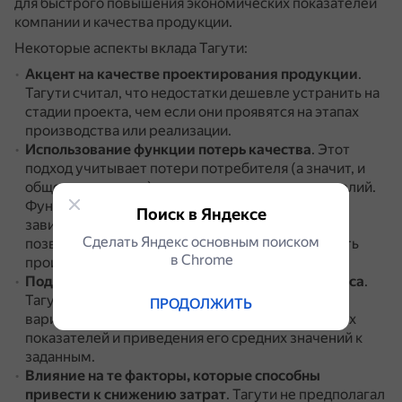
для быстрого повышения экономических показателей
компании и качества продукции.
Некоторые аспекты вклада Тагути:
Акцент на качестве проектирования продукции
.
Тагути считал, что недостатки дешевле устранить на
стадии проекта, чем если они проявятся на этапах
производства или реализации.
Использование функции потерь качества
.
Этот
подход учитывает потери потребителя (а значит, и
общества в целом), связанные с качеством изделий.
Функция различает изделия внутри допуска в
Поиск в Яндексе
зависимости от их близости к номиналу, что
Сделать Яндекс основным поиском
позволяет более тонко оценивать и регулировать
в Сhrome
производственный процесс.
Подход к уменьшению вариабельности процесса
.
Тагути подчеркнул значимость уменьшения
ПРОДОЛЖИТЬ
вариабельности процесса относительно целевых
показателей и приведения его средних значений к
заданным.
Влияние на те факторы, которые способны
привести к снижению затрат
.
Тагути не предполагал