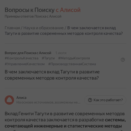
Вопросы к Поиску 
с Алисой
Примеры ответов Поиска с Алисой
Главная
/
Наука и образование
/
В чем заключается вклад
Тагути в развитие современных методов контроля качества?
Вопрос для Поиска с Алисой
1 июля
#КонтрольКачества
#Тагути
#МетодыКонтроля
#УправлениеКачеством
#ПроизводственнаяСистема
В чем заключается вклад Тагути в развитие
современных методов контроля качества?
Алиса
Как это работает?
На основе источников, возможны неточности
Вклад Генити Тагути в развитие современных методов
контроля качества заключается в разработке
системы,
сочетающей инженерные и статистические методы