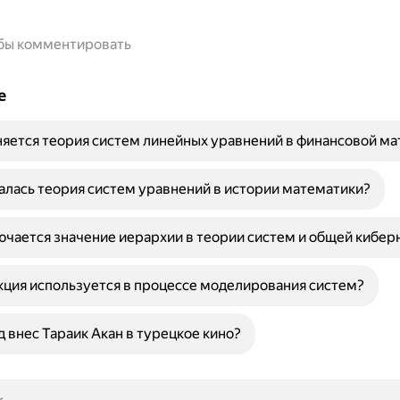
обы комментировать
е
яется теория систем линейных уравнений в финансовой м
алась теория систем уравнений в истории математики?
ючается значение иерархии в теории систем и общей кибер
кция используется в процессе моделирования систем?
д внес Тараик Акан в турецкое кино?