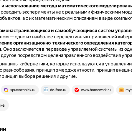
 и использование метода математического моделирован
проводить эксперименты не с реальными физическими мод
объектов, а с их математическим описанием в виде компь
самонастраивающихся и самообучающихся систем управл
вом — одно из наиболее перспективных приложений кибер
ение организационно-технического определения катего
я
.
Оно заключается в переводе управляемой системы из од
в другое посредством целенаправленного воздействия упр
инципы кибернетики, которые используются в управлении:
о разнообразия, принцип эмерджентности, принцип внешн
принцип выбора решения и другие.
spravochnick.ru
de.ifmo.ru
www.homework.ru
myb
ске
ии