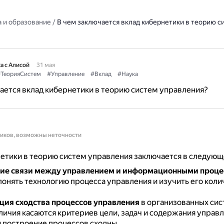
 и образование
/
В чем заключается вклад кибернетики в теорию с
а с Алисой
31 мая
ТеорияСистем
#Управление
#Вклад
#Наука
ается вклад кибернетики в теорию систем управления?
ников, возможны неточности
етики в теорию систем управления заключается в следующ
ние связи между управлением и информационными проц
понять технологию процесса управления и изучить его кол
ия сходства процессов управления
в организованных сис
личия касаются критериев цели, задач и содержания управл
и построение процессов сходны.