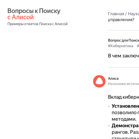
Вопросы к Поиску 
Главная
/
Наука
с Алисой
управления?
Примеры ответов Поиска с Алисой
Вопрос для Поиск
#Кибернетика
#
В чем заключ
Алиса
На основе источ
Вклад киберн
Установле
позволило 
методами.
Демонстрац
рангов.
Раз
структура 