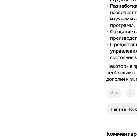
Разработка
позволяет 
изучаемых 
программ.
Создание 
производст
Предоставл
управлени
состояния 
Некоторые пр
необходимог
дополнения, 
0
Найти в Пои
Комментар