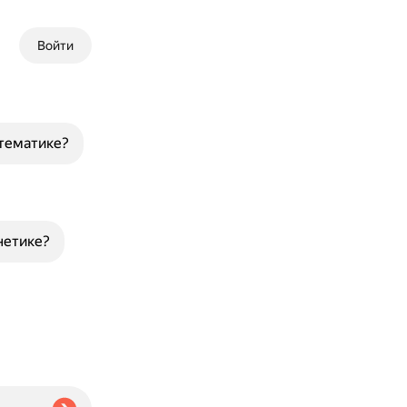
Войти
атематике?
нетике?