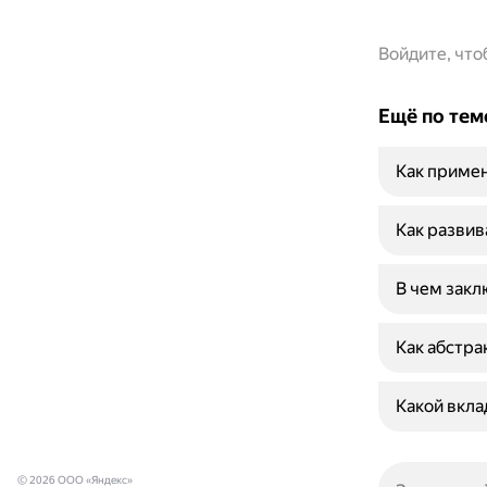
Войдите, чт
Ещё по тем
Как примен
Как развив
В чем закл
Как абстра
Какой вкла
© 2026 ООО «Яндекс»