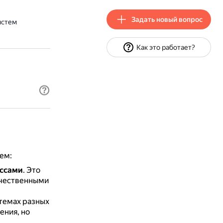
Задать новый вопрос
истем
Как это работает?
ем:
ессами
.
Это
ичественными
темах разных
ения, но