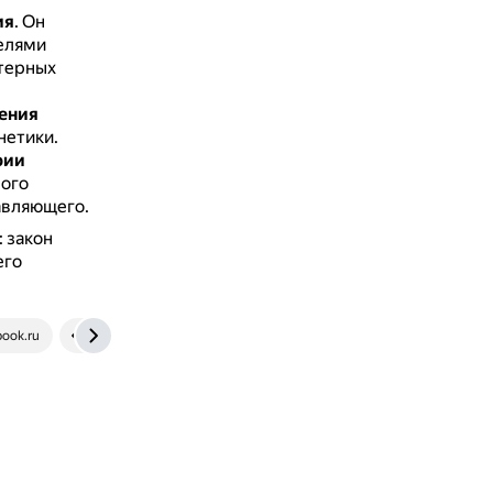
ия
.
Он
елями
ютерных
ения
нетики.
рии
ного
авляющего.
 закон
его
ook.ru
trends.rbc.ru