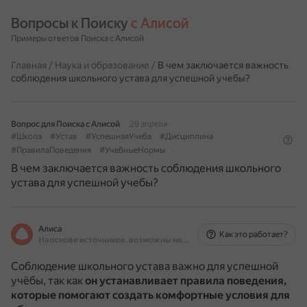
Вопросы к Поиску 
с Алисой
Примеры ответов Поиска с Алисой
Главная
/
Наука и образование
/
В чем заключается важность
соблюдения школьного устава для успешной учебы?
Вопрос для Поиска с Алисой
29 апреля
#Школа
#Устав
#УспешнаяУчеба
#Дисциплина
#ПравилаПоведения
#УчебныеНормы
В чем заключается важность соблюдения школьного
устава для успешной учебы?
Алиса
Как это работает?
На основе источников, возможны неточности
Соблюдение школьного устава важно для успешной
учёбы, так как
он устанавливает правила поведения,
которые помогают создать комфортные условия для