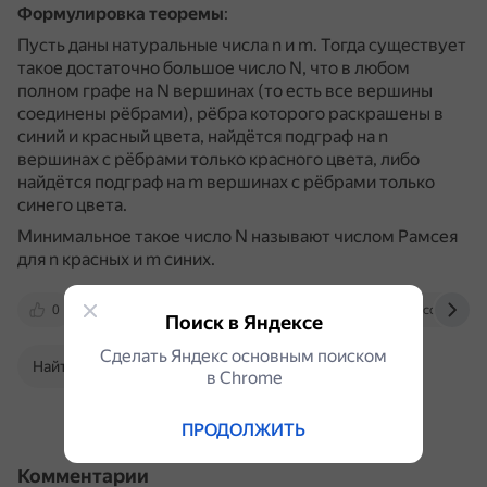
Формулировка теоремы
:
Пусть даны натуральные числа n и m.
Тогда существует
такое достаточно большое число N, что в любом
полном графе на N вершинах (то есть все вершины
соединены рёбрами), рёбра которого раскрашены в
синий и красный цвета, найдётся подграф на n
вершинах с рёбрами только красного цвета, либо
найдётся подграф на m вершинах с рёбрами только
синего цвета.
Минимальное такое число N называют числом Рамсея
для n красных и m синих.
0
foxford.ru
istina.msu.ru
vk.com
Поиск в Яндексе
Сделать Яндекс основным поиском
Найти в Поиске
в Сhrome
ПРОДОЛЖИТЬ
Комментарии