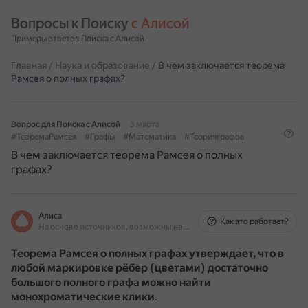
Вопросы к Поиску 
с Алисой
Примеры ответов Поиска с Алисой
Главная
/
Наука и образование
/
В чем заключается теорема
Рамсея о полных графах?
Вопрос для Поиска с Алисой
3 марта
#ТеоремаРамсея
#Графы
#Математика
#Теорияграфов
В чем заключается теорема Рамсея о полных
графах?
Алиса
Как это работает?
На основе источников, возможны неточности
Теорема Рамсея о полных графах утверждает, что в
любой маркировке рёбер (цветами) достаточно
большого полного графа можно найти
монохроматические клики
.