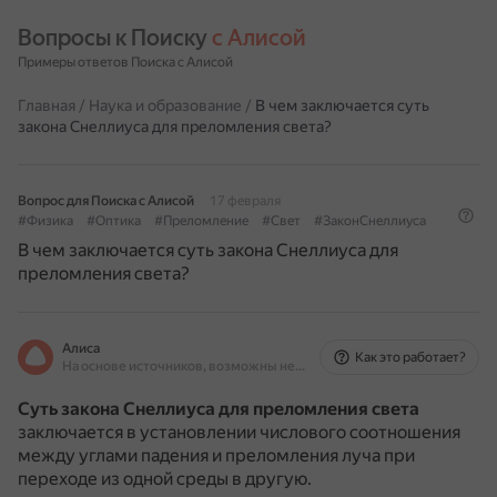
Вопросы к Поиску 
с Алисой
Примеры ответов Поиска с Алисой
Главная
/
Наука и образование
/
В чем заключается суть
закона Снеллиуса для преломления света?
Вопрос для Поиска с Алисой
17 февраля
#Физика
#Оптика
#Преломление
#Свет
#ЗаконСнеллиуса
В чем заключается суть закона Снеллиуса для
преломления света?
Алиса
Как это работает?
На основе источников, возможны неточности
Суть закона Снеллиуса для преломления света
заключается в установлении числового соотношения
между углами падения и преломления луча при
переходе из одной среды в другую.