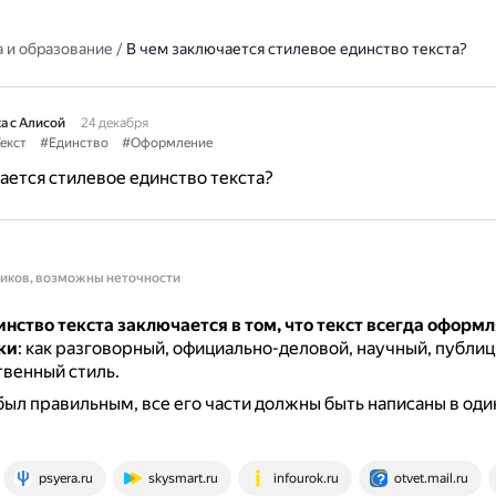
 и образование
/
В чем заключается стилевое единство текста?
а с Алисой
24 декабря
екст
#Единство
#Оформление
ается стилевое единство текста?
ников, возможны неточности
нство текста заключается в том, что текст всегда оформ
ки
: как разговорный, официально-деловой, научный, публи
венный стиль.
был правильным, все его части должны быть написаны в од
psyera.ru
skysmart.ru
infourok.ru
otvet.mail.ru