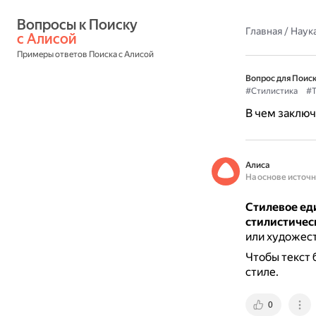
Вопросы к Поиску 
Главная
/
Наука
с Алисой
Примеры ответов Поиска с Алисой
Вопрос для Поиск
#Стилистика
#Т
В чем заключ
Алиса
На основе источ
Стилевое еди
стилистичес
или художест
Чтобы текст 
стиле.
0