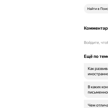
Найти в Пои
Комментар
Войдите, чт
Ещё по тем
Как развив
иностранн
В каких ко
письменно
Чем отлича