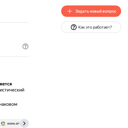
Задать новый вопрос
Как это работает?
ляется
цистический
инаковом
www.art-talant.org