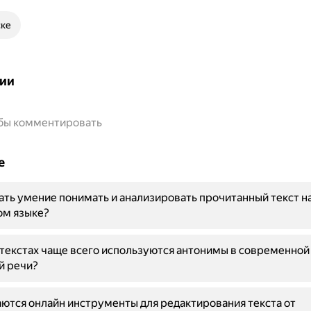
ске
ии
обы комментировать
е
ать умение понимать и анализировать прочитанный текст н
ом языке?
нтекстах чаще всего используются антонимы в современной
й речи?
ются онлайн инструменты для редактирования текста от