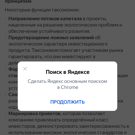
принципам
.
Некоторые функции таксономии:
Направление потоков капитала
в проекты,
нацеленные на решение экологических проблем и
обеспечение устойчивого развития.
Предотвращение ложных заявлений
об
экологическом характере инвестиционного
продукта.
Таксономия помогает участникам рынка
гарантировать, что они инвестируют в
действительно зелёные возможности.
Формирование прозрачных требований и
Поиск в Яндексе
стандартов
для бизнеса, например, в классификации
Сделать Яндекс основным поиском
коммерческой деятельности по критериям
в Сhrome
устойчивого развития.
Синхронизация планов
в области устойчивого
развития на государственном уровне и влияние на
ПРОДОЛЖИТЬ
нормативное регулирование.
Маркировка проектов
, которая позволяет
компаниям привлекать определённый класс
инвесторов, демонстрировать заинтересованность в
использовании высоких экологических стандартов и