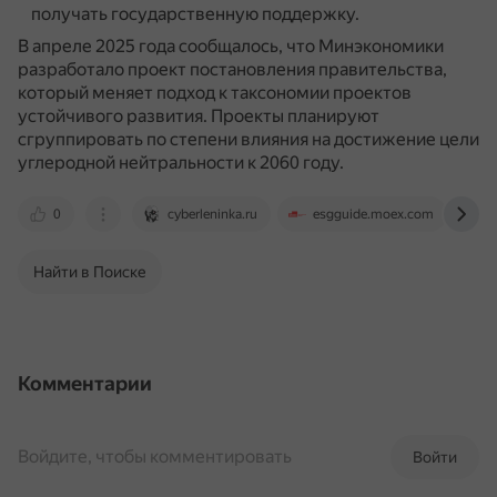
получать государственную поддержку.
В апреле 2025 года сообщалось, что Минэкономики
разработало проект постановления правительства,
который меняет подход к таксономии проектов
устойчивого развития.
Проекты планируют
сгруппировать по степени влияния на достижение цели
углеродной нейтральности к 2060 году.
0
cyberleninka.ru
esgguide.moex.com
w
Найти в Поиске
Комментарии
Войдите, чтобы комментировать
Войти