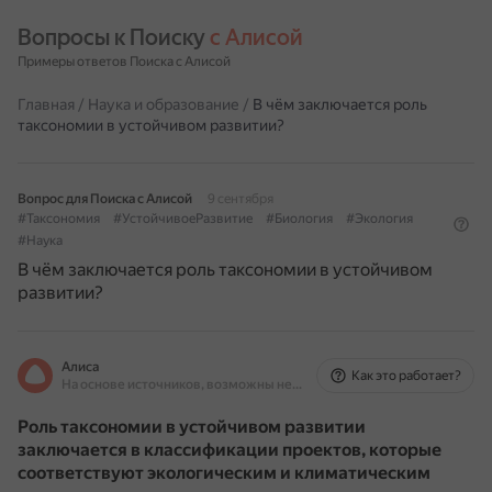
Вопросы к Поиску 
с Алисой
Примеры ответов Поиска с Алисой
Главная
/
Наука и образование
/
В чём заключается роль
таксономии в устойчивом развитии?
Вопрос для Поиска с Алисой
9 сентября
#Таксономия
#УстойчивоеРазвитие
#Биология
#Экология
#Наука
В чём заключается роль таксономии в устойчивом
развитии?
Алиса
Как это работает?
На основе источников, возможны неточности
Роль таксономии в устойчивом развитии
заключается в классификации проектов, которые
соответствуют экологическим и климатическим