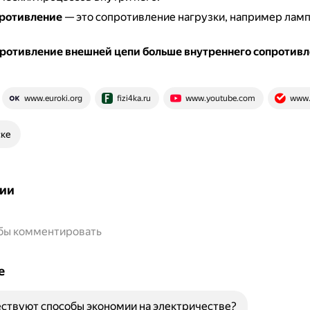
ротивление
— это сопротивление нагрузки, например ламп
ротивление внешней цепи больше внутреннего сопротив
www.euroki.org
fizi4ka.ru
www.youtube.com
www.
ске
ии
обы комментировать
е
ствуют способы экономии на электричестве?