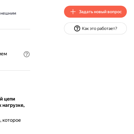
Задать новый вопрос
 внешним
Как это работает?
ием
й цепи
к нагрузке,
, которое