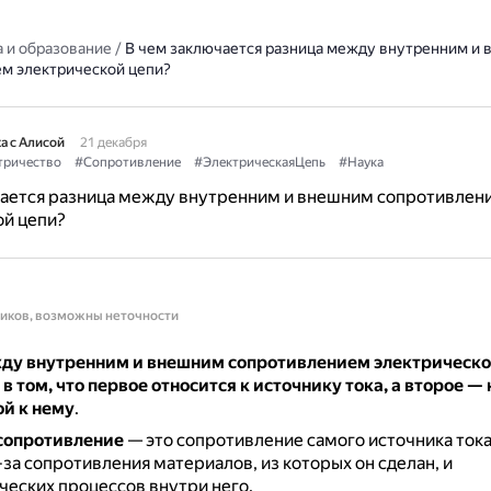
 и образование
/
В чем заключается разница между внутренним и
м электрической цепи?
а с Алисой
21 декабря
тричество
#Сопротивление
#ЭлектрическаяЦепь
#Наука
чается разница между внутренним и внешним сопротивлен
ой цепи?
ников, возможны неточности
ду внутренним и внешним сопротивлением электрическо
в том, что первое относится к источнику тока, а второе — 
й к нему
.
сопротивление
— это сопротивление самого источника тока
-за сопротивления материалов, из которых он сделан, и
еских процессов внутри него.