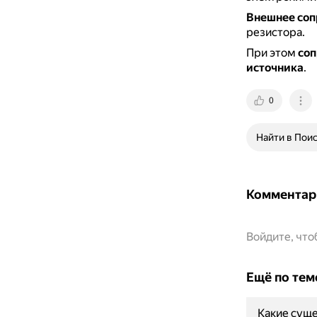
Внешнее соп
резистора.
При этом
соп
источника
.
0
Найти в Пои
Комментар
Войдите, чт
Ещё по тем
Какие суще