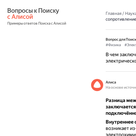
Вопросы к Поиску 
Главная
/
Наука
с Алисой
сопротивление
Примеры ответов Поиска с Алисой
Вопрос для Поиск
#Физика
#Элек
В чем заклю
электрическ
Алиса
На основе источ
Разница меж
заключается 
подключённо
Внутреннее 
возникает из
электрохимич