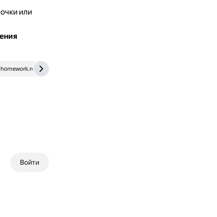
очки или
ления
homework.ru
ege-study.ru
Войти