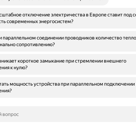
штабное отключение электричества в Европе ставит под 
сть современных энергосистем?
и параллельном соединении проводников количество тепло
нально сопротивлению?
зникает короткое замыкание при стремлении внешнего
ния к нулю?
тать мощность устройства при параллельном подключении
ения?