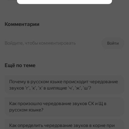
Комментарии
Войдите, чтобы комментировать
Войти
Ещё по теме
Почему в русском языке происходит чередование
звуков 'г', 'к', 'х' в шипящие 'ч', 'ж', 'ш'?
Как произошло чередование звуков СК и Щ в
русском языке?
Как определить чередование звуков в корне при