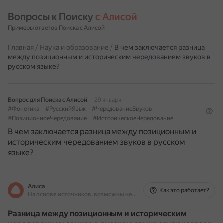
Вопросы к Поиску 
с Алисой
Примеры ответов Поиска с Алисой
Главная
/
Наука и образование
/
В чем заключается разница
между позиционным и историческим чередованием звуков в
русском языке?
Вопрос для Поиска с Алисой
29 января
#Фонетика
#РусскийЯзык
#ЧередованиеЗвуков
#ПозиционноеЧередование
#ИсторическоеЧередование
В чем заключается разница между позиционным и
историческим чередованием звуков в русском
языке?
Алиса
Как это работает?
На основе источников, возможны неточности
Разница между позиционным и историческим