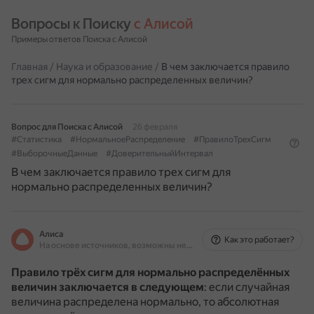
Вопросы к Поиску 
с Алисой
Примеры ответов Поиска с Алисой
Главная
/
Наука и образование
/
В чем заключается правило
трех сигм для нормально распределенных величин?
Вопрос для Поиска с Алисой
26 февраля
#Статистика
#НормальноеРаспределение
#ПравилоТрехСигм
#ВыборочныеДанные
#ДоверительныйИнтервал
В чем заключается правило трех сигм для
нормально распределенных величин?
Алиса
Как это работает?
На основе источников, возможны неточности
Правило трёх сигм для нормально распределённых
величин заключается в следующем
: если случайная
величина распределена нормально, то абсолютная