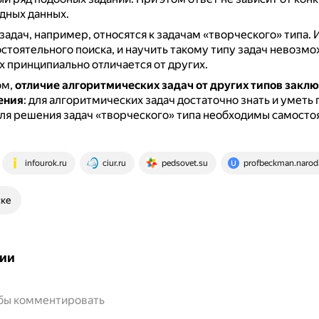
дных данных.
задач, например, относятся к задачам «творческого» типа.
стоятельного поиска, и научить такому типу задач невозмож
х принципиально отличается от других.
ом,
отличие алгоритмических задач от других типов заклю
ения
: для алгоритмических задач достаточно знать и уметь
для решения задач «творческого» типа необходимы самост
infourok.ru
ciur.ru
pedsovet.su
profbeckman.narod
ске
ии
обы комментировать