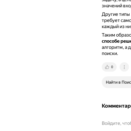
значений вхо
Другие типы 
требует само
каждый из ни
Таким образ
способе реш
алгоритм, а 
поиски.
0
Найти в Пои
Комментар
Войдите, чт