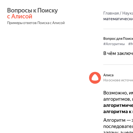
Вопросы к Поиску 
Главная
/
Наука
с Алисой
математическ
Примеры ответов Поиска с Алисой
Вопрос для Поиск
#Алгоритмы
#М
В чём заключ
Алиса
На основе источ
Возможно, и
алгоритмов, 
алгоритмиче
алгоритма к
Алгоритм — э
последовате
задачу, а це