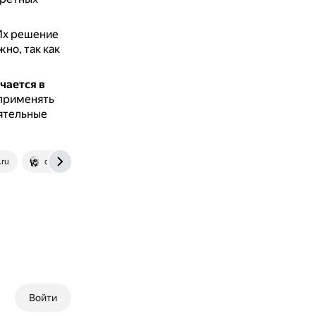
Их решение
но, так как
чается в
 применять
оятельные
.ru
cyberleninka.ru
Войти