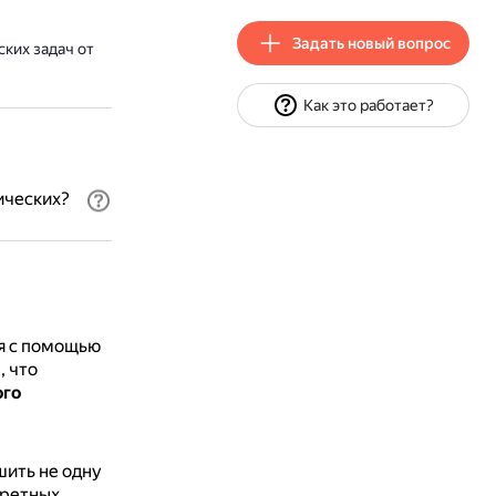
Задать новый вопрос
ких задач от
Как это работает?
ических?
я с помощью
, что
ого
ить не одну
кретных