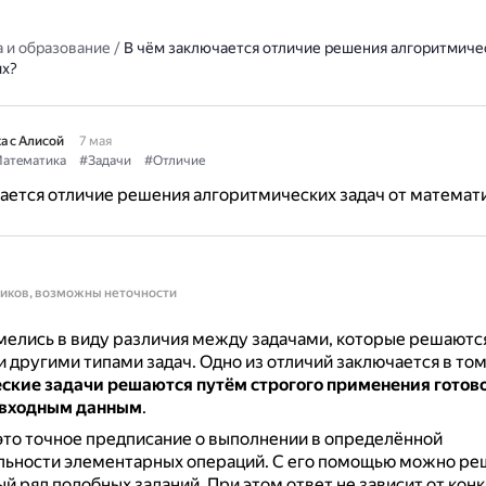
 и образование
/
В чём заключается отличие решения алгоритмичес
их?
а с Алисой
7 мая
атематика
#Задачи
#Отличие
ается отличие решения алгоритмических задач от математ
ников, возможны неточности
мелись в виду различия между задачами, которые решаютс
и другими типами задач. Одно из отличий заключается в том
ские задачи решаются путём строгого применения готов
 входным данным
.
то точное предписание о выполнении в определённой
льности элементарных операций.
С его помощью можно реш
лый ряд подобных заданий.
При этом ответ не зависит от кон