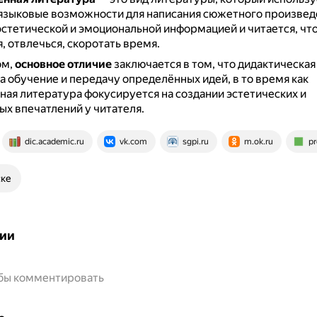
языковые возможности для написания сюжетного произвед
эстетической и эмоциональной информацией и читается, чт
, отвлечься, скоротать время.
ом,
основное отличие
заключается в том, что дидактическая
а обучение и передачу определённых идей, в то время как
ая литература фокусируется на создании эстетических и
х впечатлений у читателя.
dic.academic.ru
vk.com
sgpi.ru
m.ok.ru
pr
ске
ии
обы комментировать