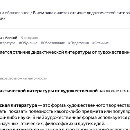
 и образование
/
В чем заключается отличие дидактической литера
ой?
а с Алисой
9 февраля
тература
#Обучение
#Образование
#Педагогика
#Отличие
ается отличие дидактической литературы от художественн
ников, возможны неточности
актической литературы от художественной
заключается в 
ская литература
— это форма художественного творчеств
ать, показать полезность какого-либо предмета или популя
ой-либо науки.
В ней художественная форма используется 
научных, этических, философских и других идей.
енная литература
— это вид литературы, который использу