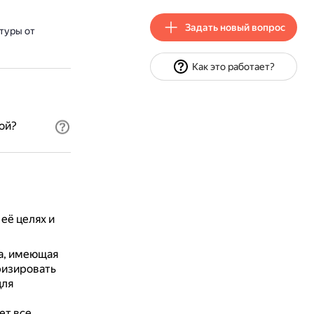
Задать новый вопрос
туры от
Как это работает?
ой?
её целях и
а, имеющая
ризировать
для
ет все