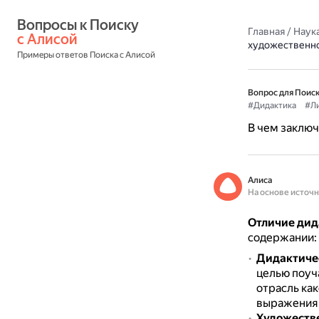
Вопросы к Поиску 
Главная
/
Наука
с Алисой
художественн
Примеры ответов Поиска с Алисой
Вопрос для Поиск
#Дидактика
#Ли
В чем заключ
Алиса
На основе источ
Отличие дид
содержании:
Дидактиче
целью поуч
отрасль как
выражения 
Художеств