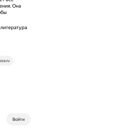
ения.
Она
обы
 литература
oza.ru
Войти