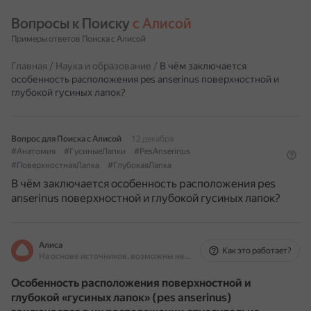
Вопросы к Поиску 
с Алисой
Примеры ответов Поиска с Алисой
Главная
/
Наука и образование
/
В чём заключается
особенность расположения pes anserinus поверхностной и
глубокой гусиных лапок?
Вопрос для Поиска с Алисой
12 декабря
#Анатомия
#ГусиныеЛапки
#PesAnserinus
#ПоверхностнаяЛапка
#ГлубокаяЛапка
В чём заключается особенность расположения pes
anserinus поверхностной и глубокой гусиных лапок?
Алиса
Как это работает?
На основе источников, возможны неточности
Особенность расположения поверхностной и
глубокой «гусиных лапок» (pes anserinus)