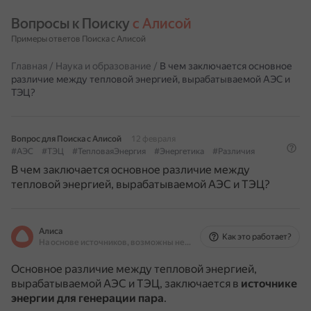
Вопросы к Поиску 
с Алисой
Примеры ответов Поиска с Алисой
Главная
/
Наука и образование
/
В чем заключается основное
различие между тепловой энергией, вырабатываемой АЭС и
ТЭЦ?
Вопрос для Поиска с Алисой
12 февраля
#АЭС
#ТЭЦ
#ТепловаяЭнергия
#Энергетика
#Различия
В чем заключается основное различие между
тепловой энергией, вырабатываемой АЭС и ТЭЦ?
Алиса
Как это работает?
На основе источников, возможны неточности
Основное различие между тепловой энергией,
вырабатываемой АЭС и ТЭЦ, заключается в
источнике
энергии для генерации пара
.