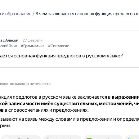
 и образование
/
В чем заключается основная функция предлогов в
а с Алисой
27 февраля
сскийЯзык
#Грамматика
#Синтаксис
ается основная функция предлогов в русском языке?
ников, возможны неточности
кция предлогов в русском языке заключается в
выражени
кой зависимости имён существительных, местоимений, ч
ов
в словосочетаниях и предложениях.
зывают на связь между словами в предложении и определя
рмы.