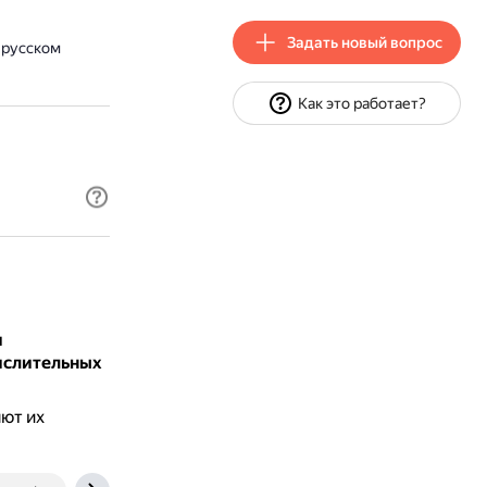
Задать новый вопрос
 русском
Как это работает?
и
ислительных
ют их