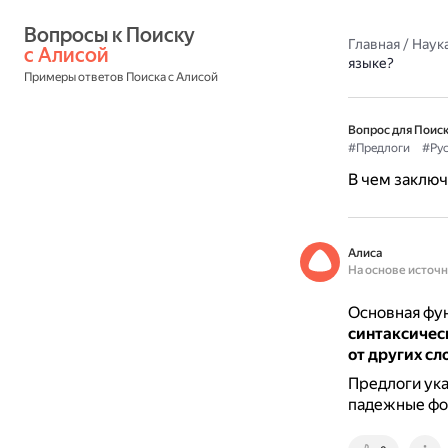
Вопросы к Поиску 
Главная
/
Наука
с Алисой
языке?
Примеры ответов Поиска с Алисой
Вопрос для Поиск
#Предлоги
#Ру
В чем заключ
Алиса
На основе источ
Основная фун
синтаксичес
от других сл
Предлоги ука
падежные фо