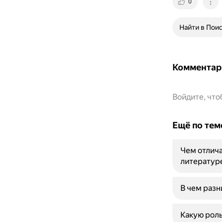
0
Найти в Пои
Комментар
Войдите, чт
Ещё по тем
Чем отлича
литератур
В чем раз
Какую роль