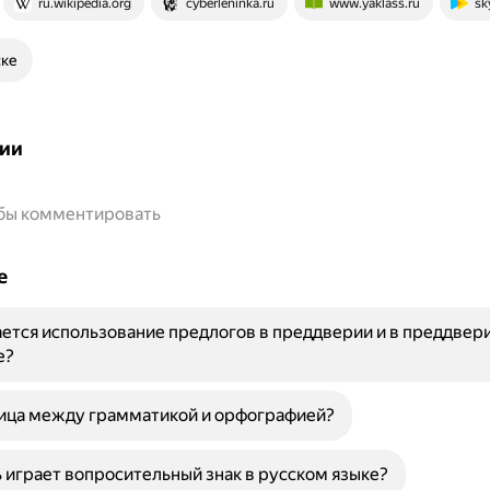
ru.wikipedia.org
cyberleninka.ru
www.yaklass.ru
sk
ске
ии
обы комментировать
е
ется использование предлогов в преддверии и в преддвери
е?
ница между грамматикой и орфографией?
 играет вопросительный знак в русском языке?