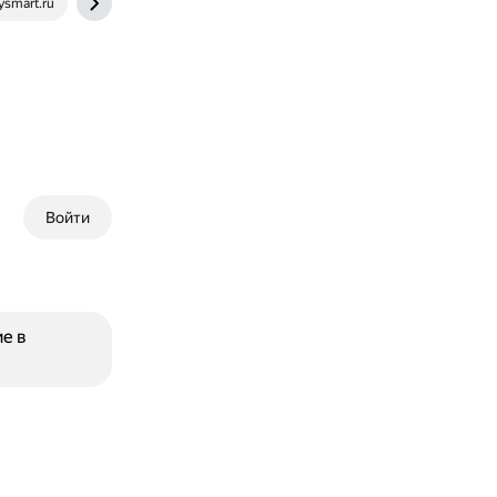
ysmart.ru
repetitor.1c.ru
Войти
е в