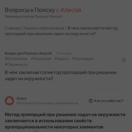
Вопросы к Поиску 
с Алисой
Примеры ответов Поиска с Алисой
Главная
/
Наука и образование
/
В чем заключается метод
пропорций при решении задач на окружности?
Вопрос для Поиска с Алисой
19 января
#Математика
#Геометрия
#Задачи
#Пропорции
#Окружность
В чем заключается метод пропорций при решении
задач на окружности?
Алиса
Как это работает?
На основе источников, возможны неточности
Метод пропорций при решении задач на окружности
заключается в использовании свойств
пропорциональности некоторых элементов