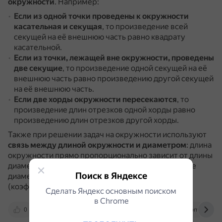
окружности
.
Например:
Если из одной точки проведены к окружности
касательная и секущая
, то произведение всей
секущей на её внешнюю часть равно квадрату
касательной.
Если из точки, лежащей вне окружности, проведены
две секущие
, то произведение одной секущей на её
внешнюю часть равно произведению другой секущей
на её внешнюю часть.
Если две хорды окружности пересекаются
, то
произведение длин отрезков одной хорды равно
произведению длин отрезков другой хорды.
Также при решении задач на окружности используют
связь между длиной окружности и диаметром
: длина
окружности прямо пропорционально зависит от длины
диаметра, и отношение длины окружности к длине
Поиск в Яндексе
диаметра является постоянной величиной
(коэффициентом пропорциональности) — π.
Сделать Яндекс основным поиском
в Сhrome
0
wika.tutoronline.ru
www.youtube.com