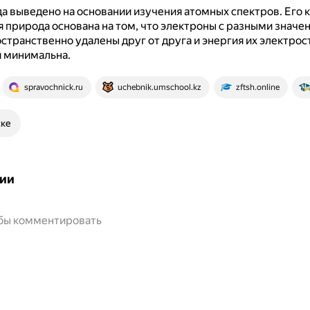
а выведено на основании изучения атомных спектров.
Его 
 природа основана на том, что электроны с разными значе
странственно удалены друг от друга и энергия их электрос
я минимальна.
spravochnick.ru
uchebnik.umschool.kz
zftsh.online
ске
ии
обы комментировать