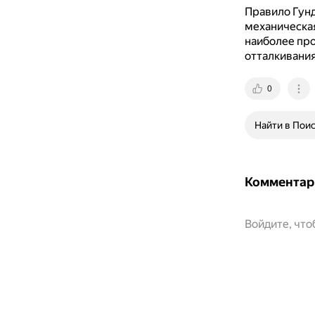
Правило Гунд
механическая
наиболее про
отталкивани
0
Найти в Пои
Комментар
Войдите, чт