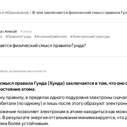
 и образование
/
В чем заключается физический смысл правила Гу
а с Алисой
4 июня
я
#ПравилоГунда
#АтомныеОрбитали
#ЭлектроннаяСтруктура
ается физический смысл правила Гунда?
ников, возможны неточности
мысл правила Гунда (Хунда) заключается в том, что оно
состояние атома
.
му правилу, в пределах одного подуровня электроны снача
битали (по одному) и лишь после этого образуют электрон
ожение позволяет электронам в атоме находиться как мож
.
В результате энергия отталкивания минимизируется, что 
ома более устойчивым.