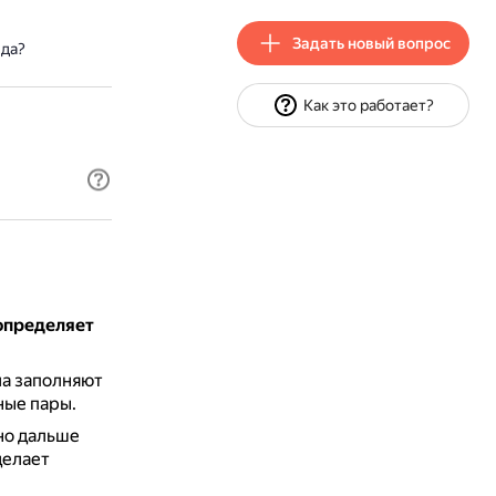
Задать новый вопрос
нда?
Как это работает?
 определяет
ла заполняют
ные пары.
но дальше
делает