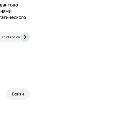
квантово-
ниями
татического
studizba.com
etf-mbf-rgmu.ucoz.ru
Войти