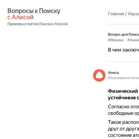
Вопросы к Поиску 
Главная
/
Наука
с Алисой
Примеры ответов Поиска с Алисой
Вопрос для Поиск
#Физика
#Хими
В чем заключ
Алиса
На основе источ
Физический с
устойчивое 
Согласно это
свободные ор
Такое распол
друг от друга
состояние ат