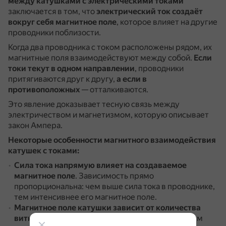
между катушками с электрическими токами
заключается в том, что
электрический ток создаёт
вокруг себя магнитное поле
, которое влияет на другие
проводники поблизости.
Когда два проводника с током расположены рядом, их
магнитные поля взаимодействуют между собой.
Если
токи текут в одном направлении
, проводники
притягиваются друг к другу,
а если в
противоположных
— отталкиваются.
Это явление доказывает тесную связь между
электричеством и магнетизмом, которую описывает
закон Ампера.
Некоторые особенности магнитного взаимодействия
катушек с токами:
Сила тока напрямую влияет на создаваемое
магнитное поле
.
Зависимость прямо
пропорциональна: чем выше сила тока в проводнике,
тем интенсивнее его магнитное поле.
Магнитное поле катушки зависит от количества
витков
.
Магнитное действие катушки с током тем