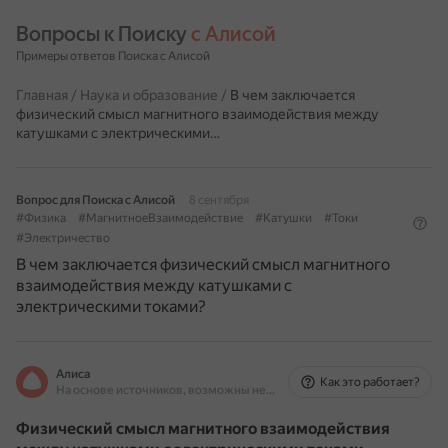
Вопросы к Поиску 
с Алисой
Примеры ответов Поиска с Алисой
Главная
/
Наука и образование
/
В чем заключается
физический смысл магнитного взаимодействия между
катушками с электрическими…
Вопрос для Поиска с Алисой
8 сентября
#Физика
#МагнитноеВзаимодействие
#Катушки
#Токи
#Электричество
В чем заключается физический смысл магнитного
взаимодействия между катушками с
электрическими токами?
Алиса
Как это работает?
На основе источников, возможны неточности
Физический смысл магнитного взаимодействия