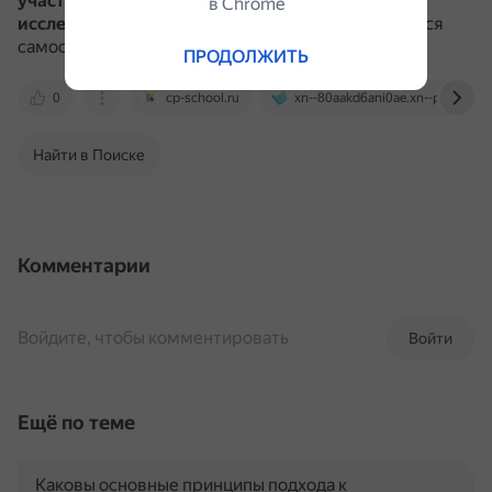
участие учеников в практической, творческой и
в Сhrome
исследовательской работе
, где знания добываются
самостоятельно.
ПРОДОЛЖИТЬ
0
cp-school.ru
xn--80aakd6ani0ae.xn--p1ai
Найти в Поиске
Комментарии
Войдите, чтобы комментировать
Войти
Ещё по теме
Каковы основные принципы подхода к