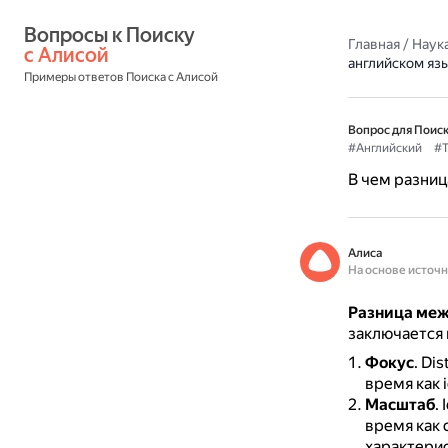
Вопросы к Поиску 
Главная
/
Наука
с Алисой
английском яз
Примеры ответов Поиска с Алисой
Вопрос для Поиск
#Английский
#Т
В чем разниц
Алиса
На основе источ
Разница межд
заключается
Фокус
.
Dis
время как 
Масштаб
.
время как 
характерис