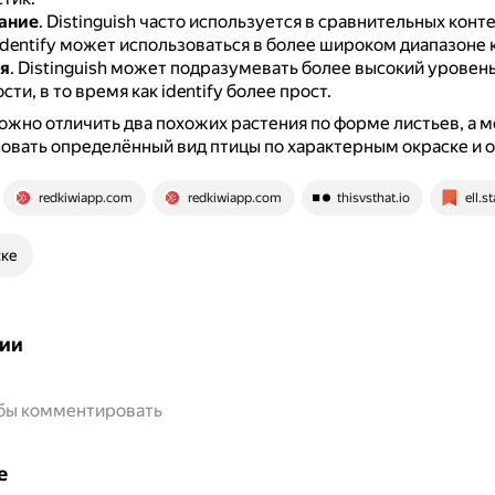
ание
.
Distinguish часто используется в сравнительных контек
identify может использоваться в более широком диапазоне 
я
.
Distinguish может подразумевать более высокий уровен
ти, в то время как identify более прост.
жно отличить два похожих растения по форме листьев, а 
вать определённый вид птицы по характерным окраске и 
redkiwiapp.com
redkiwiapp.com
thisvsthat.io
ell.
ске
ии
обы комментировать
е