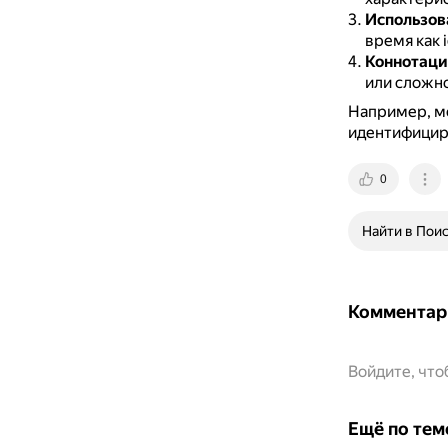
Использов
время как 
Коннотаци
или сложнос
Например, мо
идентифициро
0
Найти в Пои
Комментар
Войдите, чт
Ещё по тем