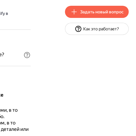
Задать новый вопрос
fy в
Как это работает?
е?
ке
ми, в то
о.
м, в то
 деталей или