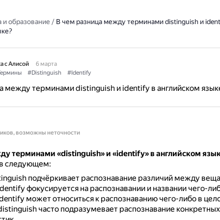
 и образование
/
В чем разница между терминами distinguish и identi
ыке?
а с Алисой
6 марта
ермины
#Distinguish
#Identify
а между терминами distinguish и identify в английском язык
ников, возможны неточности
у терминами «distinguish» и «identify» в английском язы
 в следующем:
tinguish подчёркивает распознавание различий между веща
identify фокусируется на распознавании и названии чего-либ
Identify может относиться к распознаванию чего-либо в цело
distinguish часто подразумевает распознавание конкретных
тик.