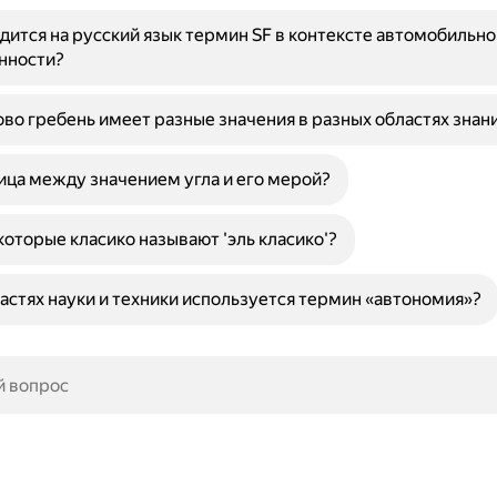
дится на русский язык термин SF в контексте автомобильно
нности?
во гребень имеет разные значения в разных областях знан
ица между значением угла и его мерой?
оторые класико называют 'эль класико'?
ластях науки и техники используется термин «автономия»?