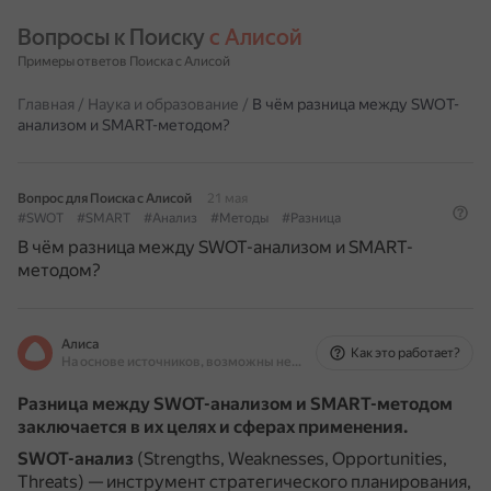
Вопросы к Поиску 
с Алисой
Примеры ответов Поиска с Алисой
Главная
/
Наука и образование
/
В чём разница между SWOT-
анализом и SMART-методом?
Вопрос для Поиска с Алисой
21 мая
#SWOT
#SMART
#Анализ
#Методы
#Разница
В чём разница между SWOT-анализом и SMART-
методом?
Алиса
Как это работает?
На основе источников, возможны неточности
Разница между SWOT-анализом и SMART-методом
заключается в их целях и сферах применения.
SWOT-анализ
(Strengths, Weaknesses, Opportunities,
Threats) — инструмент стратегического планирования,