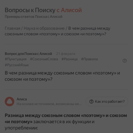
Вопросы к Поиску 
с Алисой
Примеры ответов Поиска с Алисой
Главная
/
Наука и образование
/
В чем разница между
союзным словом «поэтому» и союзом «и поэтому»?
Вопрос для Поиска с Алисой
21 февраля
#Пунктуация
#СоюзныеСлова
#Разница
#Правила
#РусскийЯзык
В чем разница между союзным словом «поэтому» и
союзом «и поэтому»?
Алиса
Как это работает?
На основе источников, возможны неточности
Разница между союзным словом «поэтому» и союзом
«и поэтому»
заключается в их функции и
употреблении: