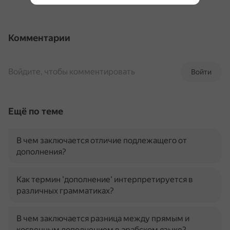
Комментарии
Войдите, чтобы комментировать
Войти
Ещё по теме
В чем заключается отличие подлежащего от
дополнения?
Как термин 'дополнение' интерпретируется в
различных грамматиках?
В чем заключается разница между прямым и
косвенным дополнением в арабском языке?