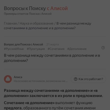
Вопросы к Поиску 
с Алисой
Примеры ответов Поиска с Алисой
Главная
/
Наука и образование
/
В чем разница между
сочетаниями в дополнение и в дополнении?
Вопрос для Поиска с Алисой
21 марта
#РусскийЯзык
#Пунктуация
#Сочетания
#Дополнение
В чем разница между сочетаниями в дополнение и в
дополнении?
Алиса
Как это работает?
На основе источников, возможны неточности
Разница между сочетаниями «в дополнение» и «в
дополнении» заключается в их роли в предложении
.
Сочетание «в дополнение»
выполняет функцию
предлога
, образованного путём сочетания имени