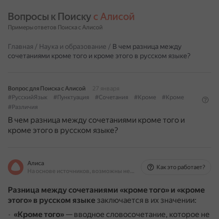
Вопросы к Поиску 
с Алисой
Примеры ответов Поиска с Алисой
Главная
/
Наука и образование
/
В чем разница между
сочетаниями кроме того и кроме этого в русском языке?
Вопрос для Поиска с Алисой
27 января
#РусскийЯзык
#Пунктуация
#Сочетания
#Кроме
#Кроме
#Различия
В чем разница между сочетаниями кроме того и
кроме этого в русском языке?
Алиса
Как это работает?
На основе источников, возможны неточности
Разница между сочетаниями «кроме того» и «кроме
этого» в русском языке
заключается в их значении:
«Кроме того»
— вводное словосочетание, которое не