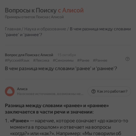
Вопросы к Поиску 
с Алисой
Примеры ответов Поиска с Алисой
Главная
/
Наука и образование
/
В чем разница между словами
'ранее' и 'раннее'?
Вопрос для Поиска с Алисой
15 октября
#РусскийЯзык
#Лексика
#Синонимы
#Ранее
#Раннее
В чем разница между словами 'ранее' и 'раннее'?
Алиса
Как это работает?
На основе источников, возможны неточности
Разница между словами «ранее» и «раннее»
заключается в части речи и значении
:
«Ранее»
— наречие, которое означает «до какого-то
момента в прошлом» и отвечает на вопросы
«когда?» или «как?».
Например: «Мы говорили об