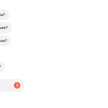
мы?
ыке?
ьно?
?