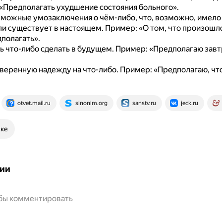
«Предполагать ухудшение состояния больного».
зможные умозаключения о чём-либо, что, возможно, имело
и существует в настоящем.
Пример: «О том, что произошл
дполагать».
ь что-либо сделать в будущем.
Пример: «Предполагаю завт
веренную надежду на что-либо.
Пример: «Предполагаю, чт
otvet.mail.ru
sinonim.org
sanstv.ru
jeck.ru
ске
ии
обы комментировать