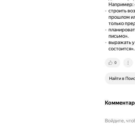
Например: 
строить во
прошлом ил
только пре
планироват
письмо».
выражать у
состоится».
0
Найти в Пои
Комментар
Войдите, чт