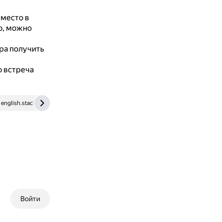
 место в
о, можно
ра получить
о встреча
english.stackexchange.com
Войти