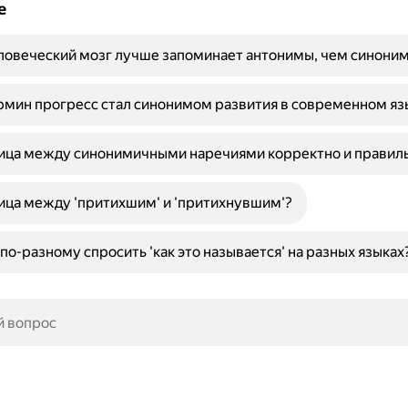
е
ловеческий мозг лучше запоминает антонимы, чем синони
мин прогресс стал синонимом развития в современном яз
ница между синонимичными наречиями корректно и правил
ица между 'притихшим' и 'притихнувшим'?
по-разному спросить 'как это называется' на разных языках