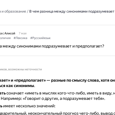
 и образование
/
В чем разница между синонимами подразумевает
а с Алисой
7 мая
зличия
#Лексика
#Русскийязык
ца между синонимами подразумевает и предполагает?
ников, возможны неточности
ет» и «предполагает» — разные по смыслу слова, хотя он
ься как синонимы
.
ать
означает «иметь в мыслях кого-что-либо, иметь в виду, 
.
Например: «Говорит о других, а подразумевает тебя».
ь
имеет несколько значений:
дварительный, неокончательный прогноз чего-либо, вывод 