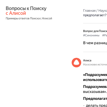
Вопросы к Поиску 
Главная
/
Наука
с Алисой
предполагает?
Примеры ответов Поиска с Алисой
Вопрос для Поиск
#Синонимы
#Ра
В чем разни
Алиса
На основе источ
«Подразумева
использоват
Подразумев
высказывая»
Предполагат
делать пре